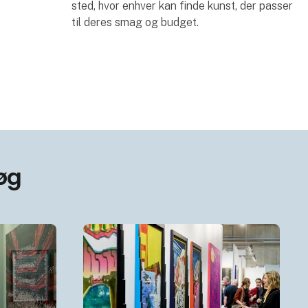
sted, hvor enhver kan finde kunst, der passer
til deres smag og budget.
øg
 & industry
Informationsservice område på hi
Messe