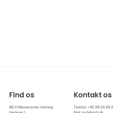
Find os
Kontakt os
MCH Messecenter Herning
Telefon: +45 99 26 99 
Vardevej 1
Mail:
mch@mch.dk