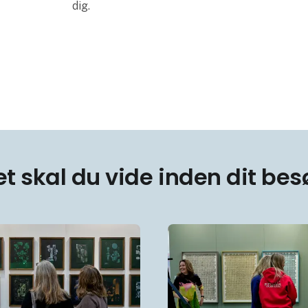
dig.
et skal du vide inden dit bes
ukter præsenteres på hi Tech & Industry
Netværksarrangement på hi Tech