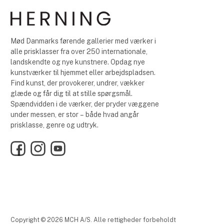
Mød Danmarks førende gallerier med værker i
alle prisklasser fra over 250 internationale,
landskendte og nye kunstnere. Opdag nye
kunstværker til hjemmet eller arbejdspladsen.
Find kunst, der provokerer, undrer, vækker
glæde og får dig til at stille spørgsmål.
Spændvidden i de værker, der pryder væggene
under messen, er stor – både hvad angår
prisklasse, genre og udtryk.
Facebook
Instagram
YouTube
Copyright © 2026 MCH A/S. Alle rettigheder forbeholdt