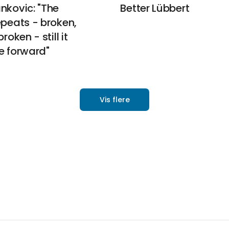
nkovic: "The
Better Lübbert
epeats - broken,
roken - still it
e forward"
Vis flere