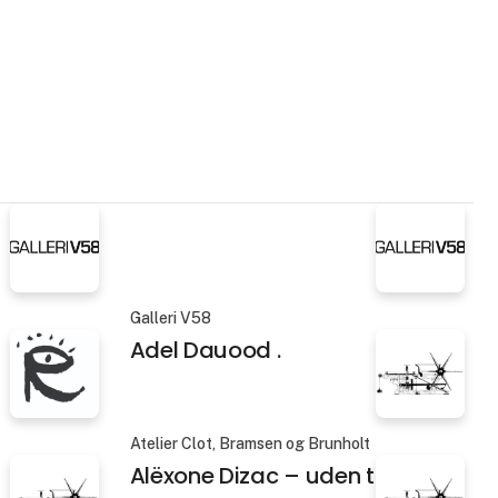
Galleri V58
Adel Dauood .
Atelier Clot, Bramsen og Brunholt
Alëxone Dizac – uden titel 3