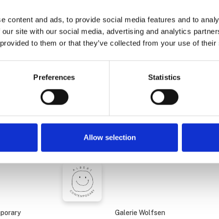
ot
Anne Herrero "Cold
November Sun" 2025, o
e content and ads, to provide social media features and to analy
linen, 56 x 71 cm
 our site with our social media, advertising and analytics partn
 provided to them or that they’ve collected from your use of their
us
Alice Folker Gallery
Preferences
Statistics
lanas
Asger Harbou Gjerdev
á
Gallerie Rasmus
Allow selection
n
Barbara Morin
mporary
Galerie Wolfsen