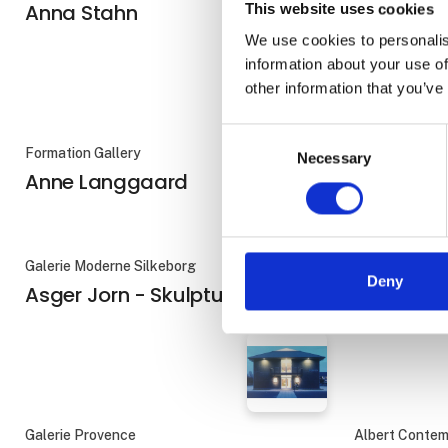
Anna Stahn
Anne Brér
This website uses cookies
We use cookies to personalis
information about your use of
other information that you’ve
Consent
Formation Gallery
Gallerie Rasm
Necessary
Selection
Anne Langgaard
Artigasp
Galerie Moderne Silkeborg
Gallari Havnar
Deny
Asger Jorn - Skulptur
Astri Luih
Galerie Provence
Albert Conte