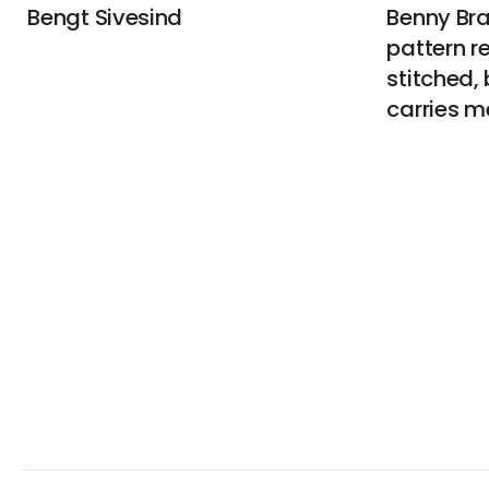
Bengt Sivesind
Benny Bra
pattern r
stitched, b
carries m