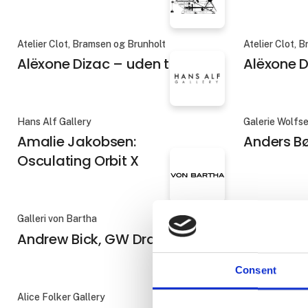
Atelier Clot, Bramsen og Brunholt
Atelier Clot, 
Alëxone Dizac – uden titel 4
Alëxone D
Hans Alf Gallery
Galerie Wolfs
Amalie Jakobsen:
Anders B
Osculating Orbit X
Galleri von Bartha
Gallerie Rasm
Andrew Bick, GW Drawing
Ann-Lisb
Consent
Alice Folker Gallery
Gallerie Rasm