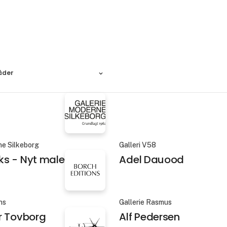
åder
ne Silkeborg
Galleri V58
s - Nyt maleri
Adel Dauood
ns
Gallerie Rasmus
r Tovborg
Alf Pedersen