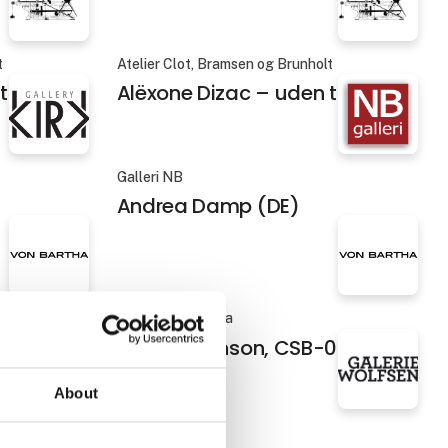
t
Atelier Clot, Bramsen og Brunholt
itel 6
Alëxone Dizac – uden titel 7
Galleri NB
Andrea Damp (DE)
Galleri von Bartha
01
Anna Dickinson, CSB-02
About
Galerie Wolfsen