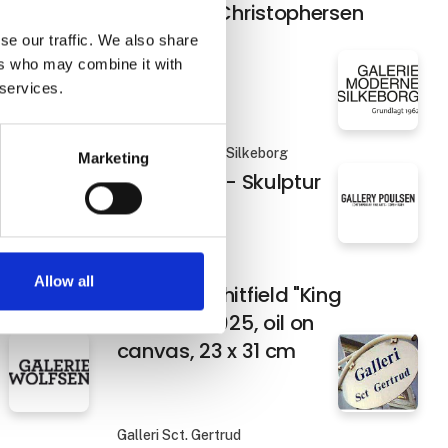
Anne Juul Christophersen
il on
se our traffic. We also share
ers who may combine it with
 services.
Galerie Moderne Silkeborg
Marketing
ik
Asger Jorn - Skulptur
Gallery Poulsen
Allow all
Barnaby Whitfield "King
James I" 2025, oil on
canvas, 23 x 31 cm
Galleri Sct. Gertrud