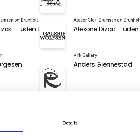
Bramsen og Brunholt
Atelier Clot, Bramsen og Brunhol
izac – uden titel 5
Alëxone Dizac – uden t
en
Kirk Gallery
ørgesen
Anders Gjennestad
us
Galleri von Bartha
eth Sanvig
Anna Dickinson CSW-
Details
us
Gallery Poulsen