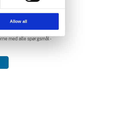
for hjælp?
Allow all
 info du skulle bruge, er du
il at kontakte os. Vi
rne med alle spørgsmål -