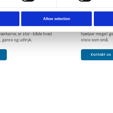
rning
Har du brug 
Allow selection
provokerer, undrer, vækker
Fandt du ikke den
til at stille spørgsmål.
meget velkommen t
ærkerne, er stor – både hvad
hjælper meget ge
, genre og udtryk.
store som små.
Kontakt os