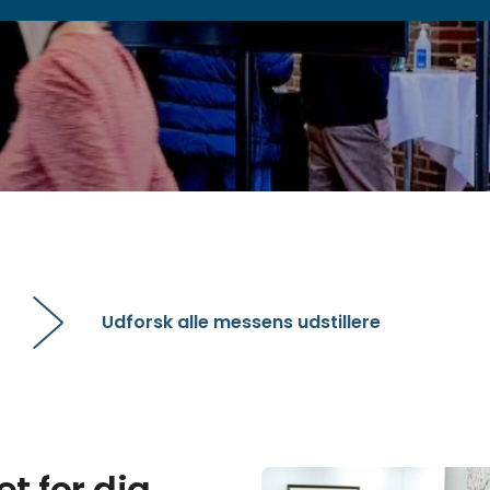
Udforsk alle messens udstillere
et for dig