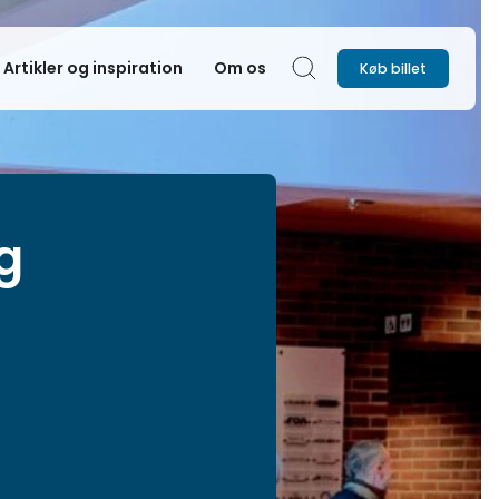
Artikler og inspiration
Om os
Køb billet
Søg
g