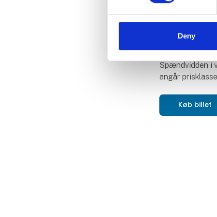
Oplev Art He
Deny
Find kunst, der 
glæde og får dig 
Spændvidden i v
angår prisklasse
Køb billet