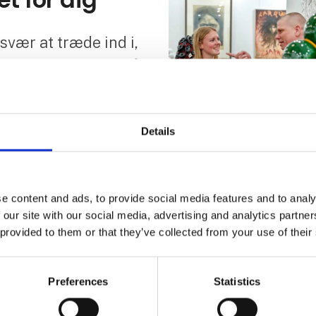
vær at træde ind i,
rt Herning kan du få
terne samt gå på
nstsamling" hvor vi
Details
værker blandt alle
ster 10.000 kr.
e content and ads, to provide social media features and to analy
leve
 our site with our social media, advertising and analytics partn
 provided to them or that they’ve collected from your use of their
Preferences
Statistics