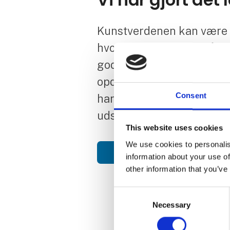
Kunstverdenen kan være s
hvor skal du starte? På A
gode råd af alle galleris
opdagelse i "Start din ku
Consent
har markeret forskellige 
udstillerne, som maks. ko
This website uses cookies
We use cookies to personalis
Se hvilke udstillere du kan op
information about your use of
other information that you’ve
Consent
Necessary
Selection