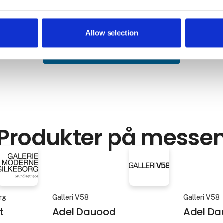
stor del af det danske kunstmi
 så vi den igennem et
den anden side vil
Allow selection
Se flere artikler og nyheder
Produkter på messe
rg
Galleri V58
Galleri V58
t
Adel Dauood
Adel Da