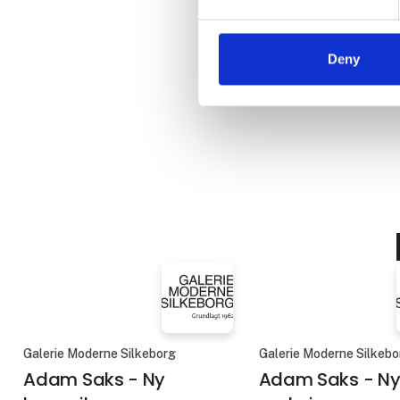
Diedrichsen udstiller vi nye
verden – som
sugerør. På 
Deny
Galerie Moderne Silkeborg
Galerie Moderne Silkebo
Adam Saks - Ny
Adam Saks - Ny