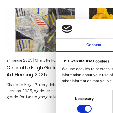
Consent
24. januar 2025
| Charlotte Fogh Gallery
19. januar 202
This website uses cookies
Charlotte Fogh Gallery på
Ferdinan
We use cookies to personalis
Art Herning 2025
i det kos
information about your use of
intet slår 
other information that you’ve
Charlotte Fogh Gallery deltager på Art
Herning 2025, og det er os en stor
Ferdinand A
Consent
glæde for første gang at kunne
komplekse bi
Necessary
Selection
præsentere nye værker af Ulla
overfor, at vi
Diedrichsen. Foruden værker af Ulla
og forstå en