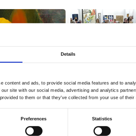
Details
4
| Art Herning 2027
28. januar 2024
| Art Herning 20
d Ahm Krag: “Væren
Humør, handel og høj
e content and ads, to provide social media features and to analy
miske maskineri –
stemning på Art Hern
 our site with our social media, advertising and analytics partn
det!”
 provided to them or that they’ve collected from your use of their
Stemningen var i top, og ma
handler blev gennemført på h
hm Krag skaber
Danmarks kunstmesse Art He
lleder, som er ydmyge
Preferences
Statistics
der i weekenden 26.-28. janu
 kun er i stand til at sanse
samlede 9.389 kunstelskere 
 mikroskopisk del af