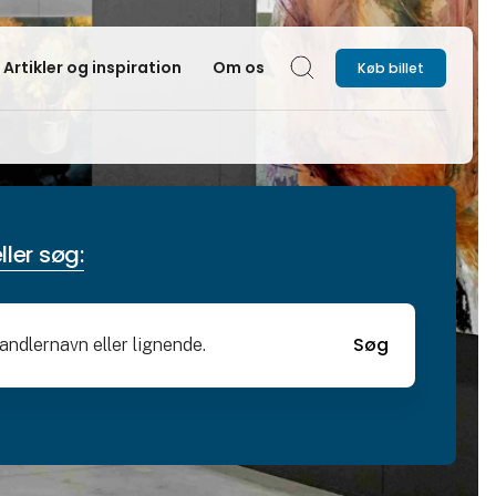
Artikler og inspiration
Om os
Køb billet
Søg
ller søg:
Søg