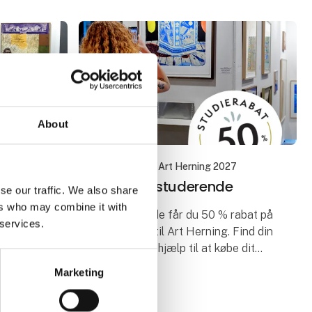
About
27
15. januar 2024
| Art Herning 2027
Kalder alle studerende
se our traffic. We also share
ing
ers who may combine it with
Som studerende får du 50 % rabat på
 services.
din entrébillet til Art Herning. Find din
nge
egen stil og få hjælp til at købe dit
ele
måske første kunstværk. Besøg det
rning,
Marketing
unikke kunstunivers for blot 40 kr.
ar 2024
og en