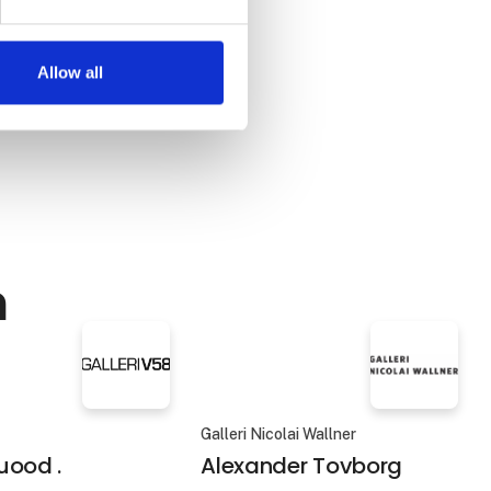
* Skal kun
ljø i
Allow all
n
Galleri Nicolai Wallner
uood .
Alexander Tovborg