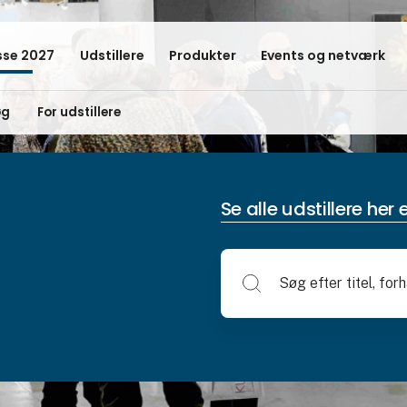
se 2027
Udstillere
Produkter
Events og netværk
øg
For udstillere
Se alle udstillere her e