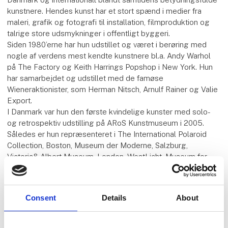
kunstnere. Hendes kunst har et stort spænd i medier fra
maleri, grafik og fotografi til installation, filmproduktion og
talrige store udsmykninger i offentligt byggeri.
Siden 1980’erne har hun udstillet og været i berøring med
nogle af verdens mest kendte kunstnere bl.a. Andy Warhol
på The Factory og Keith Harrings Popshop i New York. Hun
har samarbejdet og udstillet med de famøse
Wieneraktionister, som Herman Nitsch, Arnulf Rainer og Valie
Export.
I Danmark var hun den første kvindelige kunster med solo-
og retrospektiv udstilling på ARoS Kunstmuseum i 2005.
Således er hun repræsenteret i The International Polaroid
Collection, Boston, Museum der Moderne, Salzburg,
Victoria& Albert Museum, London, WestLicht, Museum for
Photography, Wien og herhjemme på Brandts, ARoS og
Randers Kunstmuseum og senest i 2024 Kunstmuseet
GLAS.
Consent
Details
About
Mød os på stand 102 og vi glæder os til at se jer i Herning.