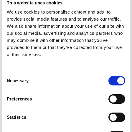
This website uses cookies
De bedste hilsner
We use cookies to personalise content and ads, to
Charlotte Fogh Gallery
provide social media features and to analyse our traffic.
We also share information about your use of our site with
https://www.charlottefogh.dk/product-category/preview/
our social media, advertising and analytics partners who
may combine it with other information that you’ve
provided to them or that they’ve collected from your use
of their services.
Consent
Necessary
Selection
Preferences
Statistics