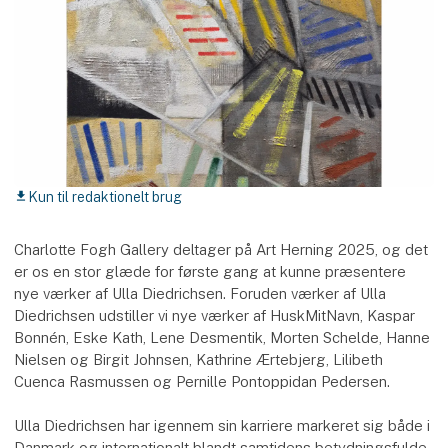
Kun til redaktionelt brug
download
Charlotte Fogh Gallery deltager på Art Herning 2025, og det
er os en stor glæde for første gang at kunne præsentere
nye værker af Ulla Diedrichsen. Foruden værker af Ulla
Diedrichsen udstiller vi nye værker af HuskMitNavn, Kaspar
Bonnén, Eske Kath, Lene Desmentik, Morten Schelde, Hanne
Nielsen og Birgit Johnsen, Kathrine Ærtebjerg, Lilibeth
Cuenca Rasmussen og Pernille Pontoppidan Pedersen.
Ulla Diedrichsen har igennem sin karriere markeret sig både i
Danmark og internationalt blandt samtidens betydningsfulde