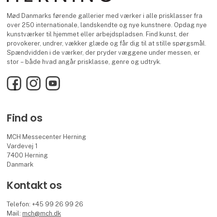
Mød Danmarks førende gallerier med værker i alle prisklasser fra
over 250 internationale, landskendte og nye kunstnere. Opdag nye
kunstværker til hjemmet eller arbejdspladsen. Find kunst, der
provokerer, undrer, vækker glæde og får dig til at stille spørgsmål.
Spændvidden i de værker, der pryder væggene under messen, er
stor – både hvad angår prisklasse, genre og udtryk.
Facebook
Instagram
YouTube
Find os
MCH Messecenter Herning
Vardevej 1
7400 Herning
Danmark
Kontakt os
Telefon: +45 99 26 99 26
Mail:
mch@mch.dk