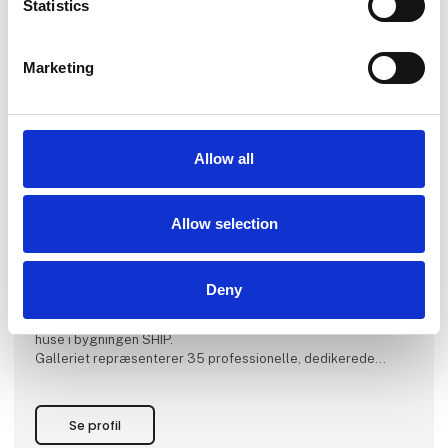
Statistics
Marketing
Produktet er tilføjet af:
Galleri V58
Allow all
GALLERI V58 blev grundlagt i 2007 af Eigil Johansen og Ib
Chris Steen Sørensen i Vestergade 58, - en særlig
Allow selection
betydningsfuld adresse i Aarhus’ kultur- og musikhistorie,
dannede rammen om galleriets virke de første seks år. I 2013
flyttede galleriet ind i den historiske bygning Børnely på
Hans Hartvig Seedorffs Stræde 12. GALLERI V58 bevarede
Deny
sit etablerede navn med reference til dets tidligere residens.
I februar 2024 flyttede galleriet til Aarhus Ø, og har nu til
huse i bygningen SHIP.
Galleriet repræsenterer 35 professionelle, dedikerede
kunstnere fra hele verden. De nøje udvalgte kunstnere u
Se profil