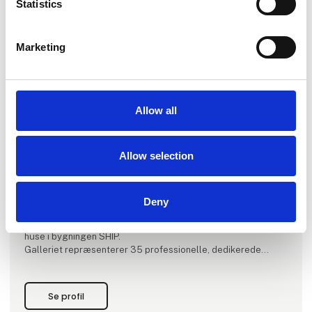
Statistics
Marketing
Produktet er tilføjet af:
Galleri V58
Allow all
GALLERI V58 blev grundlagt i 2007 af Eigil Johansen og Ib
Chris Steen Sørensen i Vestergade 58, - en særlig
Allow selection
betydningsfuld adresse i Aarhus’ kultur- og musikhistorie,
dannede rammen om galleriets virke de første seks år. I 2013
flyttede galleriet ind i den historiske bygning Børnely på
Hans Hartvig Seedorffs Stræde 12. GALLERI V58 bevarede
Deny
sit etablerede navn med reference til dets tidligere residens.
I februar 2024 flyttede galleriet til Aarhus Ø, og har nu til
huse i bygningen SHIP.
Galleriet repræsenterer 35 professionelle, dedikerede
kunstnere fra hele verden. De nøje udvalgte kunstnere u
Se profil