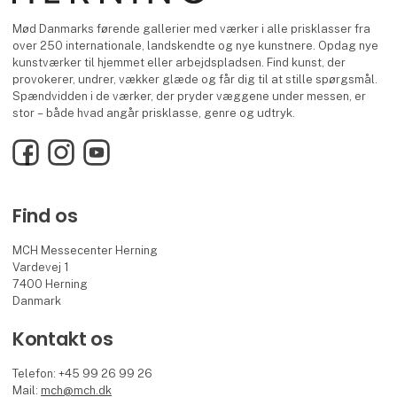
Mød Danmarks førende gallerier med værker i alle prisklasser fra
over 250 internationale, landskendte og nye kunstnere. Opdag nye
kunstværker til hjemmet eller arbejdspladsen. Find kunst, der
provokerer, undrer, vækker glæde og får dig til at stille spørgsmål.
Spændvidden i de værker, der pryder væggene under messen, er
stor – både hvad angår prisklasse, genre og udtryk.
Facebook
Instagram
YouTube
Find os
MCH Messecenter Herning
Vardevej 1
7400 Herning
Danmark
Kontakt os
Telefon: +45 99 26 99 26
Mail:
mch@mch.dk