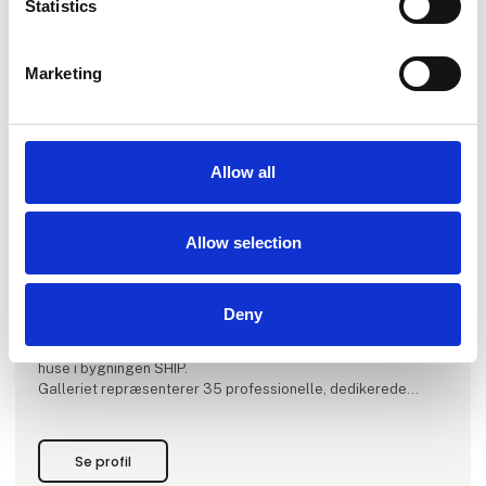
Statistics
Marketing
Produktet er tilføjet af:
Galleri V58
Allow all
GALLERI V58 blev grundlagt i 2007 af Eigil Johansen og Ib
Chris Steen Sørensen i Vestergade 58, - en særlig
Allow selection
betydningsfuld adresse i Aarhus’ kultur- og musikhistorie,
dannede rammen om galleriets virke de første seks år. I 2013
flyttede galleriet ind i den historiske bygning Børnely på
Hans Hartvig Seedorffs Stræde 12. GALLERI V58 bevarede
Deny
sit etablerede navn med reference til dets tidligere residens.
I februar 2024 flyttede galleriet til Aarhus Ø, og har nu til
huse i bygningen SHIP.
Galleriet repræsenterer 35 professionelle, dedikerede
kunstnere fra hele verden. De nøje udvalgte kunstnere u
Se profil