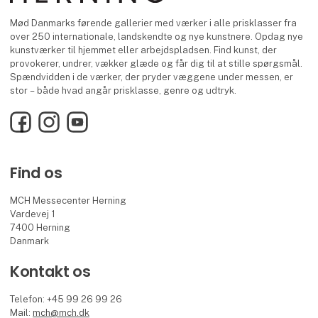
Mød Danmarks førende gallerier med værker i alle prisklasser fra
over 250 internationale, landskendte og nye kunstnere. Opdag nye
kunstværker til hjemmet eller arbejdspladsen. Find kunst, der
provokerer, undrer, vækker glæde og får dig til at stille spørgsmål.
Spændvidden i de værker, der pryder væggene under messen, er
stor – både hvad angår prisklasse, genre og udtryk.
Facebook
Instagram
YouTube
Find os
MCH Messecenter Herning
Vardevej 1
7400 Herning
Danmark
Kontakt os
Telefon: +45 99 26 99 26
Mail:
mch@mch.dk