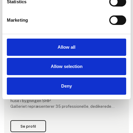
Statistics
Marketing
Produktet er tilføjet af:
Galleri V58
Allow all
GALLERI V58 blev grundlagt i 2007 af Eigil Johansen og Ib
Chris Steen Sørensen i Vestergade 58, - en særlig
Allow selection
betydningsfuld adresse i Aarhus’ kultur- og musikhistorie,
dannede rammen om galleriets virke de første seks år. I 2013
flyttede galleriet ind i den historiske bygning Børnely på
Hans Hartvig Seedorffs Stræde 12. GALLERI V58 bevarede
Deny
sit etablerede navn med reference til dets tidligere residens.
I februar 2024 flyttede galleriet til Aarhus Ø, og har nu til
huse i bygningen SHIP.
Galleriet repræsenterer 35 professionelle, dedikerede
kunstnere fra hele verden. De nøje udvalgte kunstnere u
Se profil