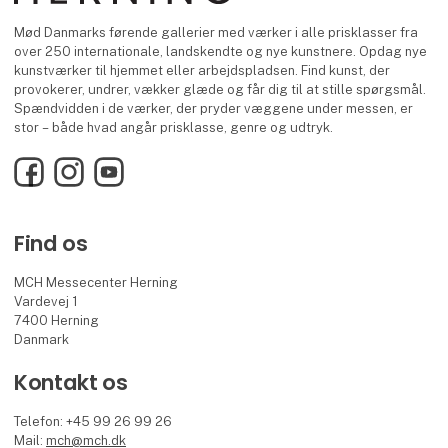
Mød Danmarks førende gallerier med værker i alle prisklasser fra
over 250 internationale, landskendte og nye kunstnere. Opdag nye
kunstværker til hjemmet eller arbejdspladsen. Find kunst, der
provokerer, undrer, vækker glæde og får dig til at stille spørgsmål.
Spændvidden i de værker, der pryder væggene under messen, er
stor – både hvad angår prisklasse, genre og udtryk.
Facebook
Instagram
YouTube
Find os
MCH Messecenter Herning
Vardevej 1
7400 Herning
Danmark
Kontakt os
Telefon: +45 99 26 99 26
Mail:
mch@mch.dk