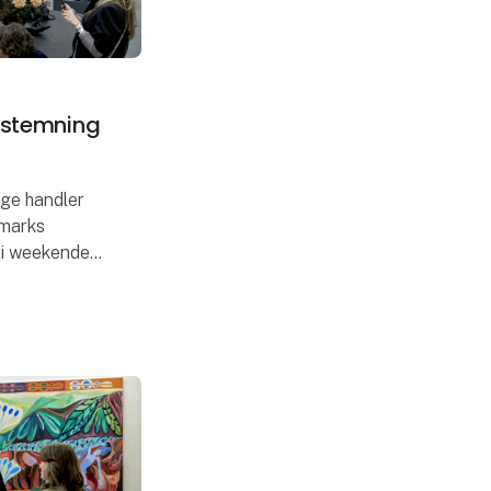
 stemning
nge handler
nmarks
 i weekenden
 9.389
f det danske