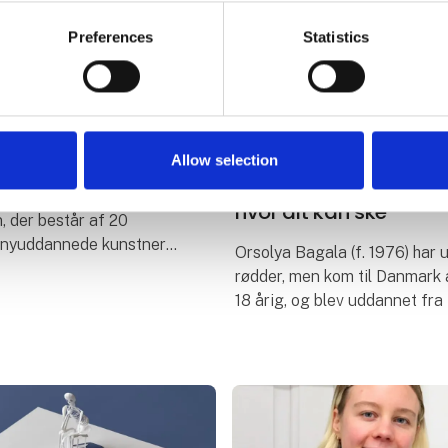
Preferences
Statistics
30. januar 2025
e på Art Herning
Orsolya Bagala: “Mør
Allow selection
åbnede en portal til et
e (KPA) viser ÅRGANG
hvor alt kan ske”
, der består af 20
f nyuddannede kunstnere
Orsolya Bagala (f. 1976) har
e kunstakademier i
rødder, men kom til Danmark 
se og Aarhus.
18 årig, og blev uddannet fra
n oplagt
Kongelige Danske Kunstakad
“Jeg må også godt være her”,
ungarsk-dan