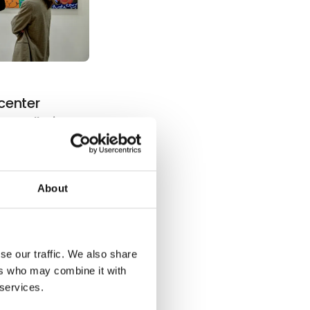
center
nstgalleri
stgallerier
de værker i
ng
About
de udstillede
ker til Art
se our traffic. We also share
ers who may combine it with
 services.