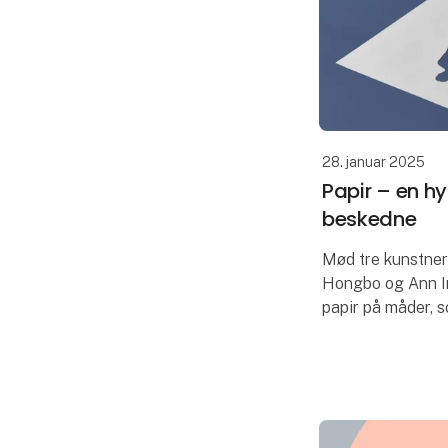
28. januar 2025
Papir – en hyl
beskedne
Mød tre kunstnere
Hongbo og Ann I
papir på måder, s
Papir er billigt 
for den kunstneri
og