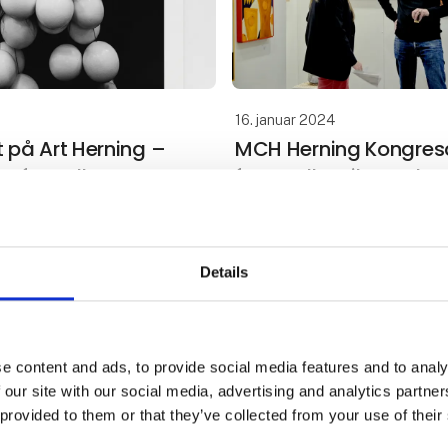
16. januar 2024
 på Art Herning –
MCH Herning Kongres
ne fortælle
forvandles til stort ku
år 26. – 28. januar, og i
For 26. år i træk udstiller kun
ogram kan man høre
fra hele Danmark fascineren
le om kunstværker, der
alle prisklasser i MCH Herni
Details
myter og spiritualitet.
Kongrescenter, og mange af 
net kunsten.nu, der står
kunstnere skaber helt nye vær
Herni
e content and ads, to provide social media features and to analy
 our site with our social media, advertising and analytics partn
 provided to them or that they’ve collected from your use of their