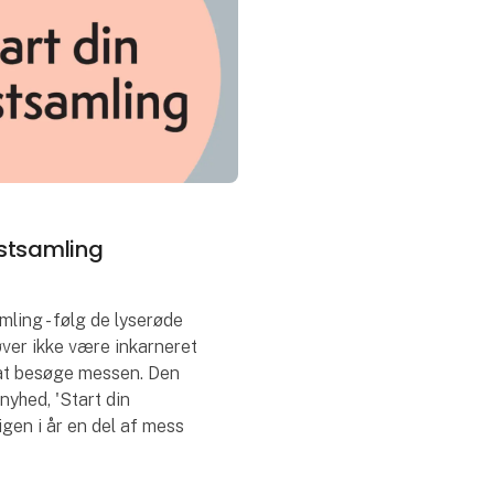
nstsamling
mling - følg de lyserøde
øver ikke være inkarneret
at besøge messen. Den
yhed, 'Start din
igen i år en del af mess