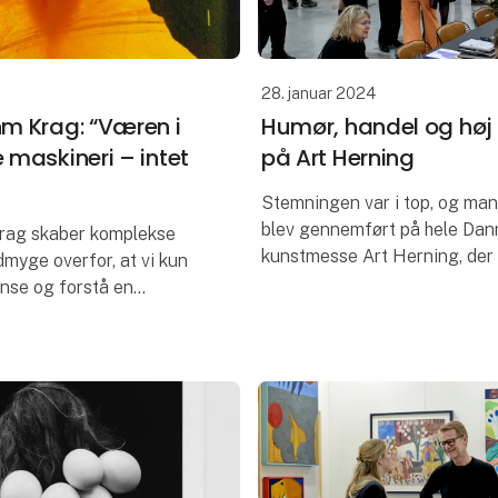
28. januar 2024
m Krag: “Væren i
Humør, handel og høj
 maskineri – intet
på Art Herning
Stemningen var i top, og ma
blev gennemført på hele Da
rag skaber komplekse
kunstmesse Art Herning, der
ydmyge overfor, at vi kun
26.-28. januar 2024 samlede
sanse og forstå en
kunstelskere og en stor del a
af verden – som så vi den
kunstmiljø i
r. På den anden side vil