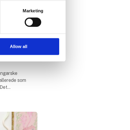
Marketing
ket
Allow all
 sted,
 ungarske
allerede som
 Det
emi i 2005.
 siger