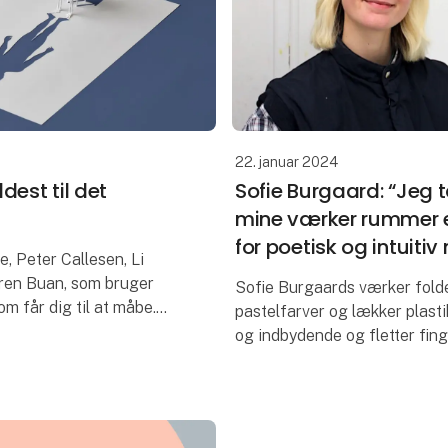
22. januar 2024
dest til det
Sofie Burgaard: “Jeg 
mine værker rummer 
for poetisk og intuitiv
, Peter Callesen, Li
ren Buan, som bruger
Sofie Burgaards værker folde
om får dig til at måbe.
pastelfarver og lækker plasti
og indbydende og fletter fin
og ofte udgangspunktet
og magi, men bearbejder sam
ske proces, men der er
centrale spørgsmål om vores
komplicerede sa