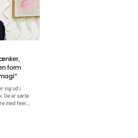
tænker,
en form
 magi”
r sig ud i
k. De er sarte
gre med feer
tidig