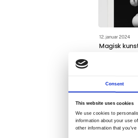
12. januar 2024
Magisk kunst
hør kunstner
Art Herning foreg
messens scenepr
kunstnere fortæl
Consent
kredser om magi, 
Det er webmagasi
This website uses cookies
fo
We use cookies to personalis
information about your use of
other information that you’ve