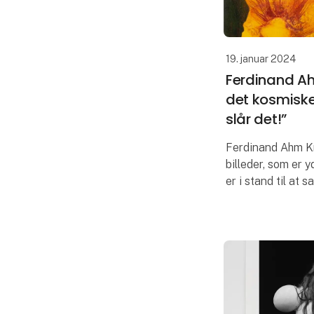
19. januar 2024
Ferdinand Ah
det kosmiske
slår det!”
Ferdinand Ahm K
billeder, som er 
er i stand til at 
mikroskopisk del 
igennem et sugerø