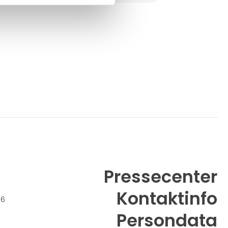
gennem hele deres karriere, og med dette
som udgangspunkt har vi bygget vores
program og løben
Pressecenter
Kontaktinfo
26
Persondata