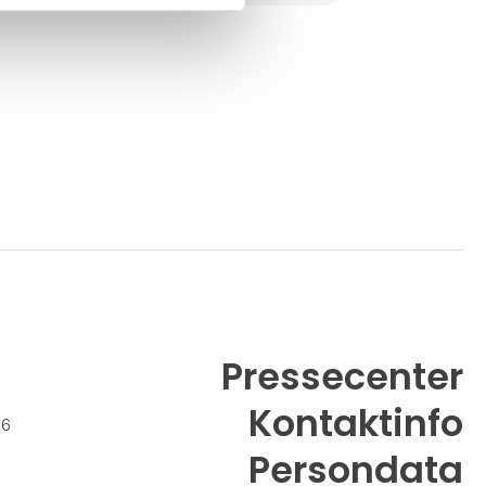
gennem hele deres karriere, og med dette
som udgangspunkt har vi bygget vores
program og løben
Pressecenter
Kontaktinfo
26
Persondata