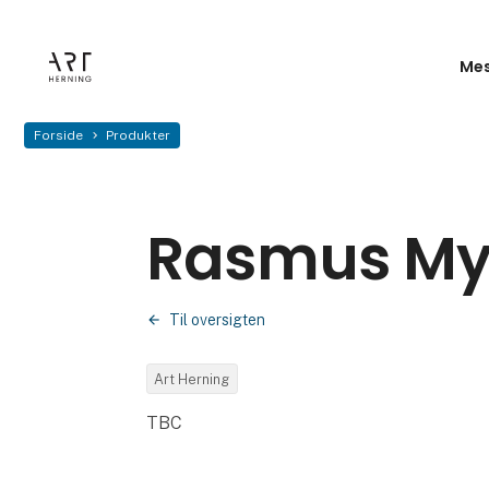
Mes
Forside
Produkter
Rasmus My
Til oversigten
Art Herning
TBC