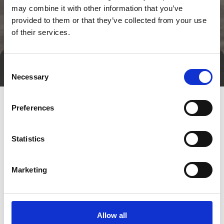
may combine it with other information that you’ve
provided to them or that they’ve collected from your use
of their services.
Consent
Tag direkte kontakt
Book et møde
Necessary
Selection
Preferences
Statistics
Marketing
Gå til hjemmeside
Allow all