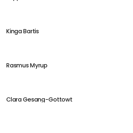
Kinga Bartis
Rasmus Myrup
Clara Gesang-Gottowt
keyboard_arrow_up