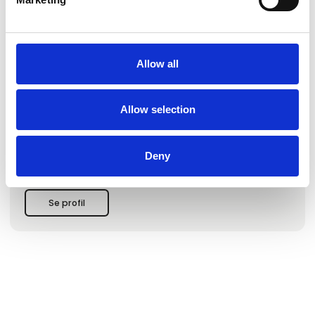
Galerie Moderne Silkeborg
Galerie Moderne Silkeborg er et af Skandinaviens største
gallerier for moderne kunst. Galleriet blev grundlagt i 1962
og er et af de ældste af sin art i Danmark.
Allow all
Galerie Moderne Silkeborg har udstillet kunstnere fra
Cobra-bevægelsen siden 1962 og har som eneste galleri i
Danmark haft den direkte kontakt til disse kunstnere.
Allow selection
Galleriet har udstillet på Art Cologne-kunstmessen i Køln
siden 1994 og deltager desuden på Art Herning, samt
diverse danske kunstmesser.
Deny
I selve galleriet arrangeres 6-8 udstillinger om året og det
samme antal i andre gallerier og museer, nationalt og
internationalt.
G
Se profil