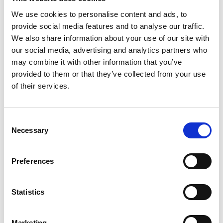
Asger Jorn - Skulptur
We use cookies to personalise content and ads, to
provide social media features and to analyse our traffic.
We also share information about your use of our site with
our social media, advertising and analytics partners who
may combine it with other information that you’ve
provided to them or that they’ve collected from your use
of their services.
Consent
Necessary
Selection
Preferences
Statistics
Produktet er tilføjet af:
Marketing