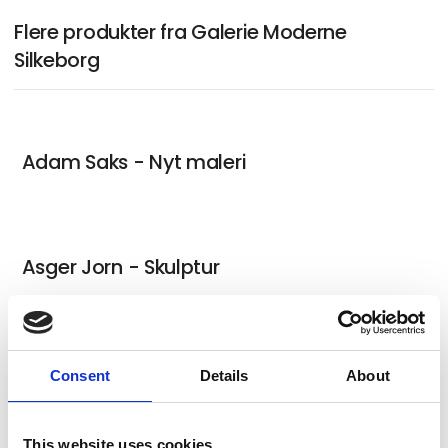
Flere produkter fra Galerie Moderne
Silkeborg
Adam Saks - Nyt maleri
Asger Jorn - Skulptur
Simone Haack - Nyt maleri
Consent
Details
About
This website uses cookies