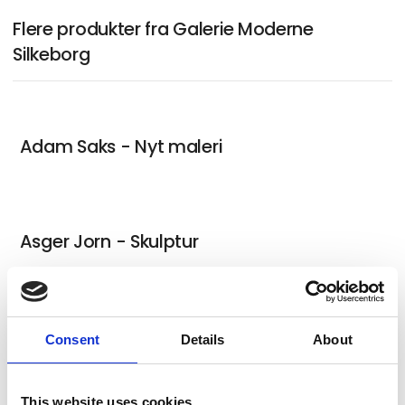
Flere produkter fra Galerie Moderne
Silkeborg
Adam Saks - Nyt maleri
Asger Jorn - Skulptur
Adam Saks - Ny keramik
Consent
Details
About
This website uses cookies