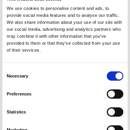
Asger Jorn - Skulptur
We use cookies to personalise content and ads, to
provide social media features and to analyse our traffic.
We also share information about your use of our site with
our social media, advertising and analytics partners who
may combine it with other information that you’ve
provided to them or that they’ve collected from your use
of their services.
Consent
Necessary
Selection
Preferences
Statistics
Produktet er tilføjet af:
Marketing