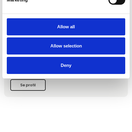
Galerie Moderne Silkeborg
Galerie Moderne Silkeborg er et af Skandinaviens største
gallerier for moderne kunst. Galleriet blev grundlagt i 1962
og er et af de ældste af sin art i Danmark.
Allow all
Galerie Moderne Silkeborg har udstillet kunstnere fra
Cobra-bevægelsen siden 1962 og har som eneste galleri i
Danmark haft den direkte kontakt til disse kunstnere.
Allow selection
Galleriet har udstillet på Art Cologne-kunstmessen i Køln
siden 1994 og deltager desuden på Art Herning, samt
diverse danske kunstmesser.
Deny
I selve galleriet arrangeres 6-8 udstillinger om året og det
samme antal i andre gallerier og museer, nationalt og
internationalt.
G
Se profil