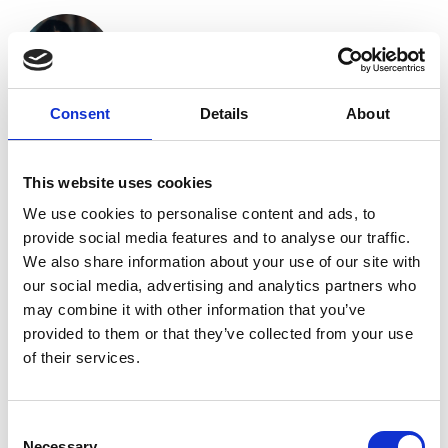
Consent
Details
About
Vores nyhedsmails bringer dig informationer om, hvad du
kan opleve på den kommende messe, herunder
This website uses cookies
spændende nyheder og nye tiltag.
We use cookies to personalise content and ads, to
Udfyld tilmeldingsformularingen og glæd dig til, at
provide social media features and to analyse our traffic.
nyhederne lander i din indbakke.
We also share information about your use of our site with
our social media, advertising and analytics partners who
may combine it with other information that you’ve
provided to them or that they’ve collected from your use
Klik her for at se formularen
of their services.
OBS: Ved visning af formularen accepterer du automatisk
marketing-cookies.
Consent
Necessary