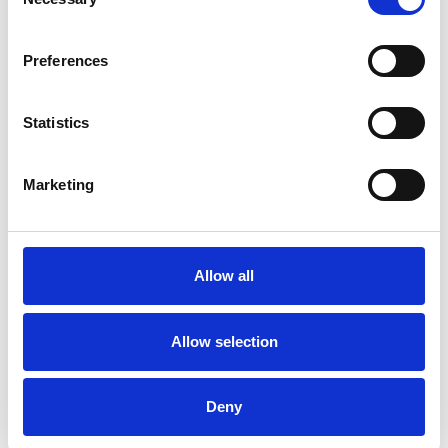
Selection
Preferences
Statistics
Marketing
Mød Danmarks førende gallerier med værker i alle prisklasser fra
Allow all
over 250 internationale, landskendte og nye kunstnere. Opdag nye
kunstværker til hjemmet eller arbejdspladsen. Find kunst, der
provokerer, undrer, vækker glæde og får dig til at stille spørgsmål.
Allow selection
Spændvidden i de værker, der pryder væggene under messen, er
stor – både hvad angår prisklasse, genre og udtryk.
Facebook
Instagram
YouTube
Deny