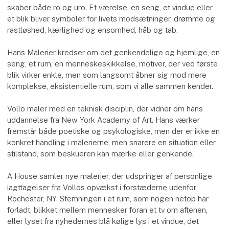
skaber både ro og uro. Et værelse, en seng, et vindue eller
et blik bliver symboler for livets modsætninger, drømme og
rastløshed, kærlighed og ensomhed, håb og tab.
Hans Malerier kredser om det genkendelige og hjemlige, en
seng, et rum, en menneskeskikkelse, motiver, der ved første
blik virker enkle, men som langsomt åbner sig mod mere
komplekse, eksistentielle rum, som vi alle sammen kender.
Vollo maler med en teknisk disciplin, der vidner om hans
uddannelse fra New York Academy of Art. Hans værker
fremstår både poetiske og psykologiske, men der er ikke en
konkret handling i malerierne, men snarere en situation eller
stilstand, som beskueren kan mærke eller genkende.
A House samler nye malerier, der udspringer af personlige
iagttagelser fra Vollos opvækst i forstæderne udenfor
Rochester, NY. Stemningen i et rum, som nogen netop har
forladt, blikket mellem mennesker foran et tv om aftenen,
eller lyset fra nyhedernes blå kølige lys i et vindue, det