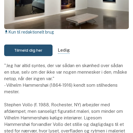
Kun til redaktionelt brug
download
Ledig
Tilmeld dig her
"Jeg har altid syntes, der var sådan en skønhed over sådan
en stue, selv om der ikke var nogen mennesker i den, måske
netop, når der ingen var."
- Vilhelm Hammershøi (1864-1916) kendt som stilhedens
mester.
Stephen Vollo (f. 1988, Rochester, NY) arbejder med
afdæmpet, men sanseligt figurativt maleri, som minder om
Vilhelm Hammershøis kølige interiører. Ligesom
Hammershøi forvandler Vollo det stille og dagligdags til et
sted for nærvær, hvor lyset, overfladen og rytmen i maleriet