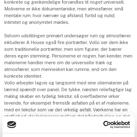
konkrete og genkendelige forvandles til noget universelt.
Motiverne er ikke dokumentariske, men atmosfærer, små
mentale rum, hvor nærvær og afstand, fortid og nutid,
intimitet og anonymitet mødes.
Selvom udstillingen primært undersøger rum og atmosfærer,
inkluderer A House også fire portrætter. Vollo ser dem ikke
som traditionelle portrætter, men som figurer, der bærer
deres egen stemning. Personerne er nogen, han kender, men
malerierne handler mere om de universelle træk og
atmosfærer, som mennesket kan rumme, end om den
konkrete identitet.
Vollo arbejder lagvis og langsomt med sine oliemalerier på
lærred spændt over panel. De tykke, næsten reliefagtige lag
maling skaber en tydelig tekstur, så overfladerne virker
levende, for eksempel fremstår asfalten på et af malerierne,
med en tekstur som var det virkelig asfalt. Værkerne har en
stoflighed, der balancerer mellem det håndgribelige og det
flygtige.
Malerierne udspringer ofte af et enkelt rum, men udvider sig
til at omfatte mennesker, liv og detaljer omkring det, spejle,