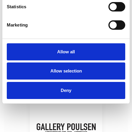
kl. 17:00
kl. 15:00
Statistics
Marketing
Lokation
Staldgade 32, Kødbyen, 1699 København
Allow all
Eventet udbydes af:
Allow selection
Gallery Poulsen
Deny