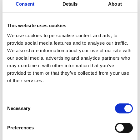
Consent
Details
About
vinduer, TV-skærme, vinglas, alt sammen elementer, der er
både personlige og velkendte i den amerikanske kultur.
Husets tema bliver centralt, men det handler ikke om et
This website uses cookies
specifikt hus; snarere om et fysisk og psykologisk centrum,
hvor både tryghed og uro kan opleves.
We use cookies to personalise content and ads, to
provide social media features and to analyse our traffic.
I A House bliver huset ikke forstået som en bestemt
We also share information about your use of our site with
adresse, men som en tilstand: et sted, hvor verden træder
our social media, advertising and analytics partners who
lidt tilbage, og eftertanken træder frem. Et indre landskab
may combine it with other information that you’ve
formet af hukommelse, lys, årstid, tidens gang og de små
provided to them or that they’ve collected from your use
øjeblikke, der sætter sig i os, uden vi helt ved hvorfor. Vollos
of their services.
malerier er stille, men aldrig tomme; de åbner en plads, hvor
beskueren kan træde ind og blive.
Consent
Necessary
Selection
Start
Slut
Preferences
fredag
lørdag
28. nov
10. jan