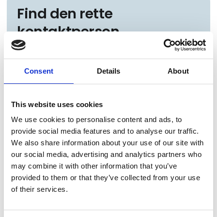
Find den rette
kontaktperson
Har du spørgsmål til vores udstillere kan du se
forskellige kontaktpersoner her eller søge efter
Consent
Details
About
specifikke personer.
This website uses cookies
Se alle kontaktpersoner
We use cookies to personalise content and ads, to
provide social media features and to analyse our traffic.
We also share information about your use of our site with
Bogi Andreasen
our social media, advertising and analytics partners who
Leder
may combine it with other information that you’ve
Gallari Havnará
provided to them or that they’ve collected from your use
of their services.
Thomas Asbæk
Owner