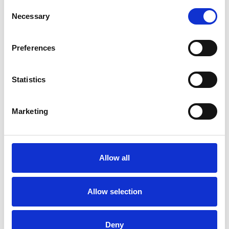
COLLABORATIONS
Consent
Necessary
Selection
Frederikke West
Art Advisor
Preferences
COLLABORATIONS
Statistics
Tania Asbæk
Owner
COLLABORATIONS
Marketing
Kapser Pedersen
Ejer
Allow all
Galleri Franz Pedersen
Klaus
Allow selection
Salgskonsulent
Galerie Wolfsen
Deny