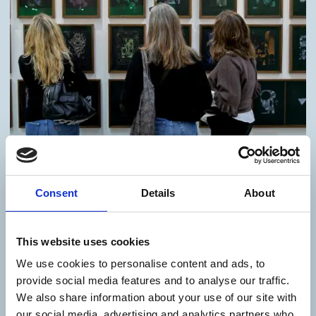
Consent
Details
About
Udforsk aktiviteterne
I
This website uses cookies
We use cookies to personalise content and ads, to
provide social media features and to analyse our traffic.
We also share information about your use of our site with
our social media, advertising and analytics partners who