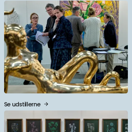
F
Se udstillerne
N