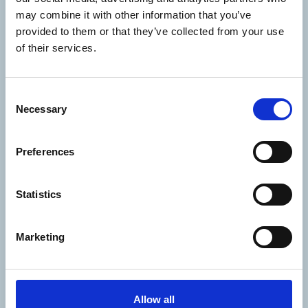
may combine it with other information that you’ve
provided to them or that they’ve collected from your use
of their services.
Consent
Necessary
Selection
Planlæg dit besøg
Preferences
M
Statistics
Marketing
Allow all