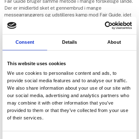
Fair Guide bruger samme metode i mange forskellige lande.
Der er imidlertid sket et gennembrud i mange
messearrangørers og udstilleres kamp mod Fair Guide, idet
der ved Landgericht Chemnitz i Tyskland er afsagt en dom
mod Fair Guide. Dommen siger, at firmaet gør sig skyldig i
bedrageri, at Construct Data Verlag AG ikke kan gøre krav
Consent
Details
About
om betaling gældende mod en kunde, der har underskrevet
firmaets formular, at kundens optagelse på internetsiden
skal slettes og at Construct Data Verlag AG skal betale
begge parters sagsomkostninger. MCH er i besiddelse af en
This website uses cookies
udskrift af dommen og dens præmisser i både tysk og
We use cookies to personalise content and ads, to
engelsk udgave.
provide social media features and to analyse our traffic.
We also share information about your use of our site with
Andre lignende virksomheder
our social media, advertising and analytics partners who
may combine it with other information that you’ve
Bemærk at også andre virksomheder anvender et koncept,
der til forveksling minder om ovennævnte guider, fx EU
provided to them or that they’ve collected from your use
Company Directory, World Business Guide m.fl. Vi har ikke
of their services.
kendskab til domme mod Expo-Guide eller øvrige
virksomheder, men kan blot konstatere at deres
forretningsmetoder stort set er identiske med Fair Guides.