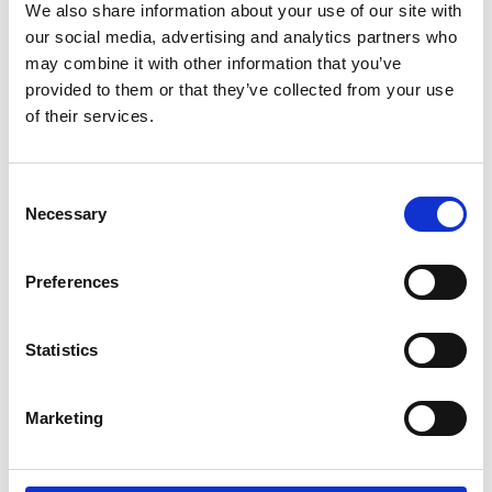
We also share information about your use of our site with
our social media, advertising and analytics partners who
may combine it with other information that you’ve
provided to them or that they’ve collected from your use
of their services.
Consent
Necessary
Selection
Mød Danmarks førende gallerier med værker i alle prisklasser fra
over 250 internationale, landskendte og nye kunstnere. Opdag nye
kunstværker til hjemmet eller arbejdspladsen. Find kunst, der
Preferences
provokerer, undrer, vækker glæde og får dig til at stille spørgsmål.
Spændvidden i de værker, der pryder væggene under messen, er
stor – både hvad angår prisklasse, genre og udtryk.
Statistics
Facebook
Instagram
YouTube
Marketing
Find os