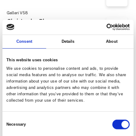
Galleri V58
Christophe Blanc.
Consent
Details
About
Galleri Nicolai Wallner
Clara Gesang-Gottowt
This website uses cookies
We use cookies to personalise content and ads, to provide
social media features and to analyse our traffic. We also share
Galleri von Bartha
information about your use of our site with our social media,
Claudia Wieser, Untitled
advertising and analytics partners who may combine it with
other information that you’ve provided to them or that they’ve
collected from your use of their services.
Galerie Moderne Silkeborg Grafik Edition
Corneille - Litografi
Consent
Necessary
Selection