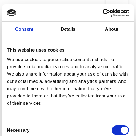
Galleri V58
Christophe Blanc.
Consent
Details
About
Galleri Nicolai Wallner
This website uses cookies
Clara Gesang-Gottowt
We use cookies to personalise content and ads, to
provide social media features and to analyse our traffic.
We also share information about your use of our site with
Galleri von Bartha
our social media, advertising and analytics partners who
Claudia Wieser, Untitled
may combine it with other information that you’ve
provided to them or that they’ve collected from your use
of their services.
Galerie Moderne Silkeborg Grafik Edition
Corneille - Litografi
Consent
Necessary
Selection