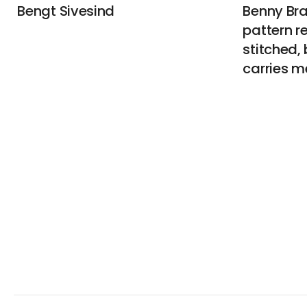
Bengt Sivesind
Benny Bra
pattern r
stitched, b
carries m