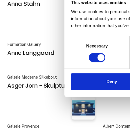
Anna Stahn
Anne Brér
This website uses cookies
We use cookies to personalis
information about your use of
other information that you’ve
Consent
Formation Gallery
Gallerie Rasm
Necessary
Selection
Anne Langgaard
Artigasp
Galerie Moderne Silkeborg
Gallari Havnar
Deny
Asger Jorn - Skulptur
Astri Luih
Galerie Provence
Albert Conte