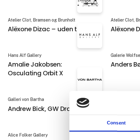
Atelier Clot, Bramsen og Brunholt
Atelier Clot, 
Alëxone Dizac – uden titel 4
Alëxone D
Hans Alf Gallery
Galerie Wolfs
Amalie Jakobsen:
Anders B
Osculating Orbit X
Galleri von Bartha
Gallerie Rasm
Andrew Bick, GW Drawing
Ann-Lisb
Consent
Alice Folker Gallery
Gallerie Rasm