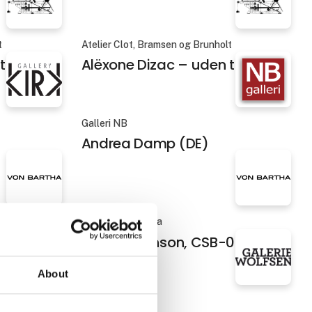
t
Atelier Clot, Bramsen og Brunholt
itel 6
Alëxone Dizac – uden titel 7
Galleri NB
Andrea Damp (DE)
Galleri von Bartha
01
Anna Dickinson, CSB-02
About
Galerie Wolfsen