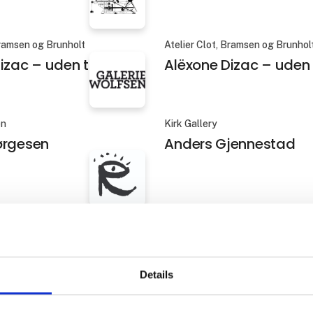
Bramsen og Brunholt
Atelier Clot, Bramsen og Brunhol
izac – uden titel 5
Alëxone Dizac – uden t
en
Kirk Gallery
ørgesen
Anders Gjennestad
us
Galleri von Bartha
eth Sanvig
Anna Dickinson CSW-
Details
us
Gallery Poulsen