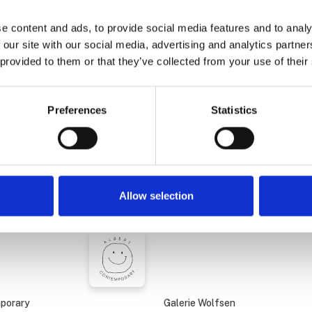
ot
Anne Herrero "Cold
November Sun" 2025, o
e content and ads, to provide social media features and to analy
linen, 56 x 71 cm
 our site with our social media, advertising and analytics partn
 provided to them or that they’ve collected from your use of their
us
Alice Folker Gallery
Preferences
Statistics
lanas
Asger Harbou Gjerdev
á
Gallerie Rasmus
Allow selection
n
Barbara Morin
mporary
Galerie Wolfsen