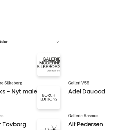
åder
ne Silkeborg
Galleri V58
s - Nyt maleri
Adel Dauood
ns
Gallerie Rasmus
r Tovborg
Alf Pedersen