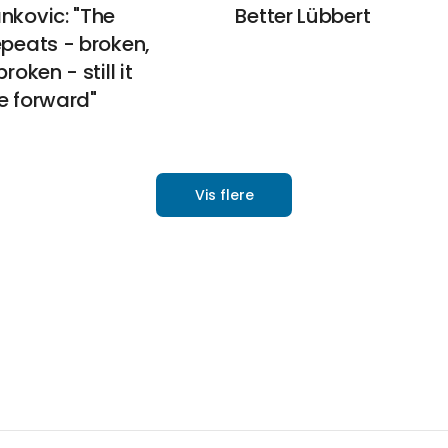
nkovic: "The
Better Lübbert
epeats - broken,
roken - still it
e forward"
Vis flere