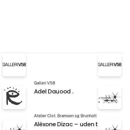
Galleri V58
Adel Dauood .
Atelier Clot, Bramsen og Brunholt
Alëxone Dizac – uden titel 3