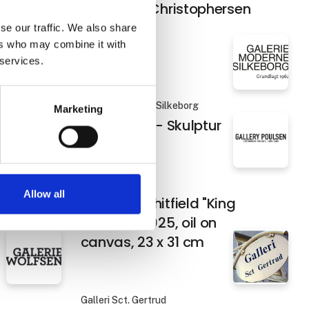
Anne Juul Christophersen
il on
se our traffic. We also share
ers who may combine it with
 services.
Galerie Moderne Silkeborg
Marketing
ik
Asger Jorn - Skulptur
Gallery Poulsen
Allow all
Barnaby Whitfield "King
James I" 2025, oil on
canvas, 23 x 31 cm
Galleri Sct. Gertrud