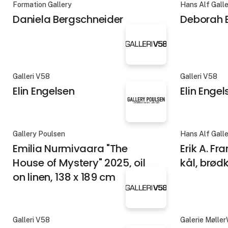
Galerie Moderne Silkeborg Grafik Edition
Bruno Dahl Ga
Corneille - Litografi
Damilola
Formation Gallery
Hans Alf Gall
Daniela Bergschneider
Deborah B
Galleri V58
Galleri V58
Elin Engelsen
Elin Engel
Gallery Poulsen
Hans Alf Gall
Emilia Nurmivaara "The
Erik A. Fr