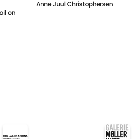
Anne Juul Christophersen
il on
Galerie Moderne Silkeborg
ik
Asger Jorn - Skulptur
Gallery Poulsen
Barnaby Whitfield "King
James I" 2025, oil on
canvas, 23 x 31 cm
Galleri Sct. Gertrud