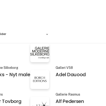
åder
ne Silkeborg
Galleri V58
s - Nyt maleri
Adel Dauood
ns
Gallerie Rasmus
r Tovborg
Alf Pedersen