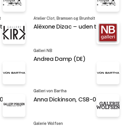
t
Atelier Clot, Bramsen og Brunholt
itel 6
Alëxone Dizac – uden titel 7
Galleri NB
Andrea Damp (DE)
Galleri von Bartha
01
Anna Dickinson, CSB-02
Galerie Wolfsen