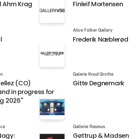
urv, tapet og liljer
Witt
Galleri Sct. Gertrud
d Ahm Krag
Finleif Mortensen
Alice Folker Gallery
l
Frederik Næblerød
en
Galerie Knud Grothe
ellez (CO)
Gitte Degnemark
and in progress for