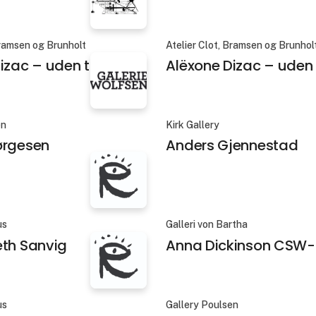
Bramsen og Brunholt
Atelier Clot, Bramsen og Brunhol
izac – uden titel 5
Alëxone Dizac – uden t
en
Kirk Gallery
ørgesen
Anders Gjennestad
us
Galleri von Bartha
eth Sanvig
Anna Dickinson CSW-
us
Gallery Poulsen