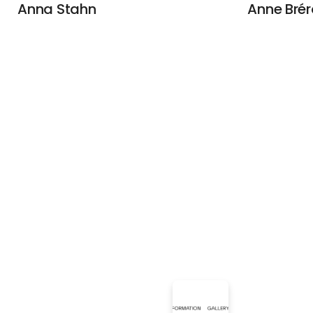
Anna Stahn
Anne Brér
Formation Gallery
Gallerie Rasm
Anne Langgaard
Artigasp
Galerie Moderne Silkeborg
Gallari Havnar
Asger Jorn - Skulptur
Astri Luih
Galerie Provence
Albert Conte