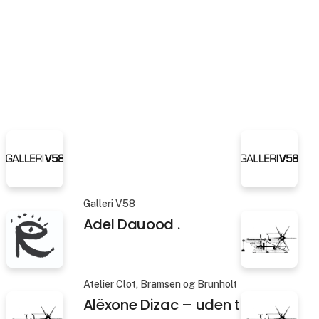
Galleri V58
Adel Dauood .
Atelier Clot, Bramsen og Brunholt
Alëxone Dizac – uden titel 3