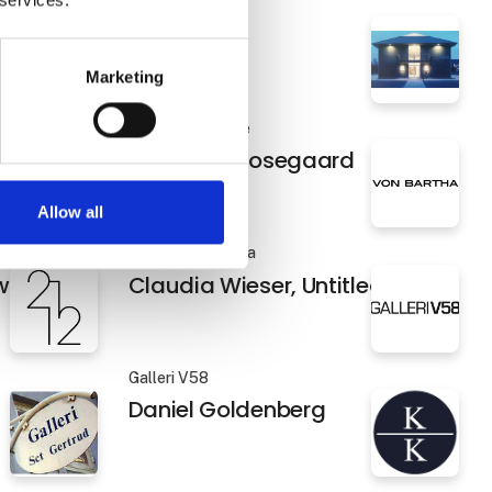
Marketing
Gallerie Rasmus
ible
Christian Bruun
Allow all
Galerie Provence
Christina Mosegaard
Galleri von Bartha
wt
Claudia Wieser, Untitled