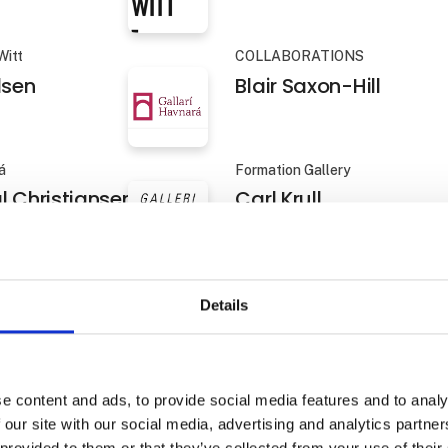
nkovic: "The
Better Lübbert
epeats - broken,
roken - still it
e forward"
Witt
COLLABORATIONS
lsen
Blair Saxon-Hill
á
Formation Gallery
Details
l Christiansen
Carl Krull
e content and ads, to provide social media features and to analy
ilgrav
Kirk Gallery
 our site with our social media, advertising and analytics partn
Thon
Case Maclaim
 provided to them or that they’ve collected from your use of their