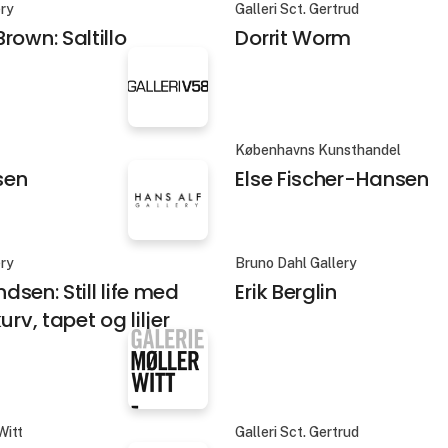
llery
2112
 Odusote
Dan Stockholm
ery
Galleri Sct. Gertrud
rown: Saltillo
Dorrit Worm
Københavns Kunsthandel
sen
Else Fischer-Hansen
ery
Bruno Dahl Gallery
andsen: Still life med
Erik Berglin