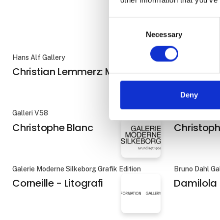
Consent
Necessary
Selection
Galleriet Jørgen Østergaard
Galleriet Jørg
Cecilie Westh
Charles F
Deny
Hans Alf Gallery
Kirk Gallery
Christian Lemmerz: Marsyas
Christian
Galleri V58
Galleri V58
Christophe Blanc
Christoph