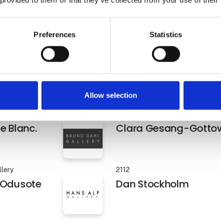
Preferences
Statistics
en Østergaard
NILS STÆRK
azzino
Charlotte Brüel - Invis
sculpture Bifurcated
sculpture, 2022
Allow selection
Galleri Lene Bilgrav
 Verginer
Christina Augustesen
Galleri Nicolai Wallner
e Blanc.
Clara Gesang-Gotto