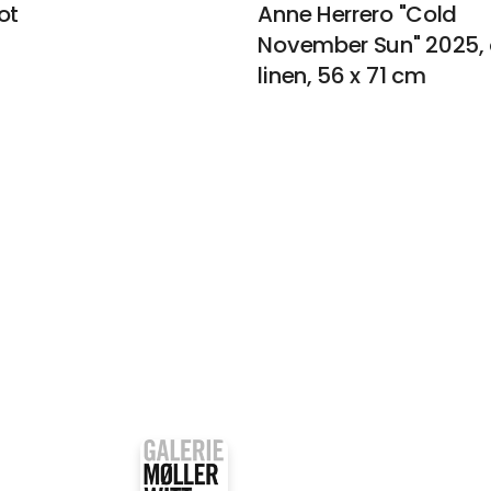
ot
Anne Herrero "Cold
November Sun" 2025, o
linen, 56 x 71 cm
us
Alice Folker Gallery
lanas
Asger Harbou Gjerdev
á
Gallerie Rasmus
n
Barbara Morin
mporary
Galerie Wolfsen