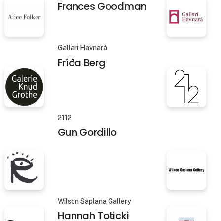
SPECTA
Frances Goodman
Gallari Havnará
Fríða Berg
2112
Gun Gordillo