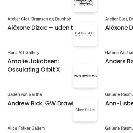
Atelier Clot, Bramsen og Brunholt
Atelier Clot, 
Alëxone Dizac – uden titel 4
Alëxone D
Hans Alf Gallery
Galerie Wolfs
Amalie Jakobsen:
Anders B
Osculating Orbit X
Galleri von Bartha
Gallerie Rasm
Andrew Bick, GW Drawing
Ann-Lisb
Alice Folker Gallery
Gallerie Rasm