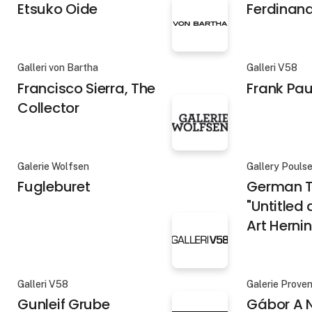
House of Mystery" 2025, oil
kål, brødk
on linen, 138 x 189 cm
Galleri V58
Galerie Møller
Etsuko Oide
Ferdinan
Galleri von Bartha
Galleri V58
Francisco Sierra, The
Frank Pau
Collector
Galerie Wolfsen
Gallery Pouls
Fugleburet
German T
"Untitled 