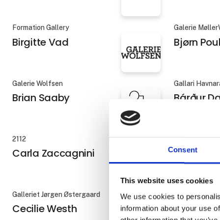
Bengt Sivesind
Benny Bra
pattern r
stitched, b
carries m
Formation Gallery
Galerie Møller
Birgitte Vad
Bjørn Pou
Galerie Wolfsen
Gallari Havnar
Consent
Brian Saaby
Bárður Da
This website uses cookies
We use cookies to personalis
2112
Galleri Lene B
information about your use of
Carla Zaccagnini
Caroline 
other information that you’ve