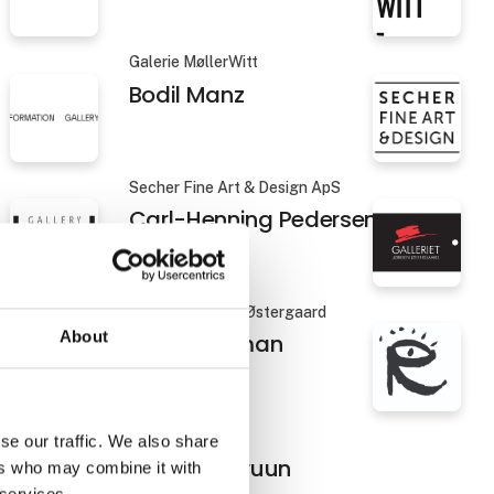
Birgit Kirke
Galerie MøllerWitt
Bodil Manz
Secher Fine Art & Design ApS
About
Carl-Henning Pedersen
se our traffic. We also share
Galleriet Jørgen Østergaard
ers who may combine it with
Cecilie Nyman
 services.