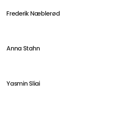
Frederik Næblerød
Anna Stahn
Yasmin Sliai
keyboard_arrow_up
Maria Zahle