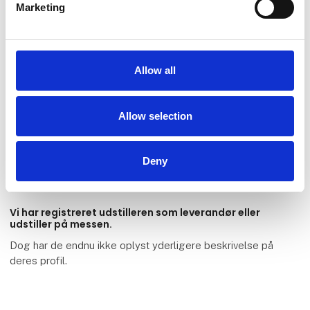
Marketing
Allow all
*Carl-Henning Pedersen og
Allow selection
Else Alfelts Museum
Deny
Vi har registreret udstilleren som leverandør eller
udstiller på messen.
Dog har de endnu ikke oplyst yderligere beskrivelse på
deres profil.