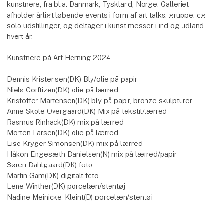
kunstnere, fra bl.a. Danmark, Tyskland, Norge. Galleriet
afholder årligt løbende events i form af art talks, gruppe, og
solo udstillinger, og deltager i kunst messer i ind og udland
hvert år.
Kunstnere på Art Herning 2024
Dennis Kristensen(DK) Bly/olie på papir
Niels Corftizen(DK) olie på lærred
Kristoffer Martensen(DK) bly på papir, bronze skulpturer
Anne Skole Overgaard(DK) Mix på tekstil/lærred
Rasmus Rinhack(DK) mix på lærred
Morten Larsen(DK) olie på lærred
Lise Kryger Simonsen(DK) mix på lærred
Håkon Engesæth Danielsen(N) mix på lærred/papir
Søren Dahlgaard(DK) foto
Martin Gam(DK) digitalt foto
Lene Winther(DK) porcelæn/stentøj
Nadine Meinicke-Kleint(D) porcelæn/stentøj