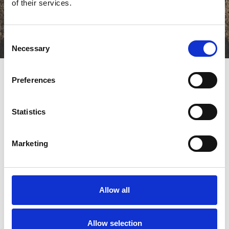
of their services.
Consent
Necessary
Selection
Preferences
Statistics
Marketing
Gå til hjemmeside
Allow all
Antal medarbejdere
Allow selection