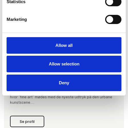
Statistics
Marketing
Produktet er tilføjet af:
Kirk Gallery
Allow all
KIRK Gallery promoverer nye strømninger fra den
internationale scene for ung visionær samtidskunst.
Allow selection
Galleriets kunstnere er dermed udvalgt indenfor denne
målsætning, baseret på deres særegne konceptuelle og
visuelle linje.
Deny
Galleriet tilstræber hermed at udstille kraftfuld kunst i
krydsfeltet mellem ”fine art" og "urban contemporary”, d.v.s.
hvor ”fine art” mødes med de nyeste udtryk på den urbane
kunstscene.
Dette kommer blandt andet til udtryk med gavlmaleriprojekt
”Out in the Open”, hvor den internatonale elite indenfor
"urban art" hentes til Aalborg for at lave store gavlmalerier.
Se profil
Proj