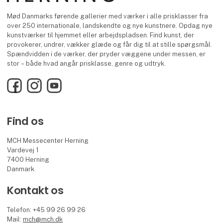
Mød Danmarks førende gallerier med værker i alle prisklasser fra
over 250 internationale, landskendte og nye kunstnere. Opdag nye
kunstværker til hjemmet eller arbejdspladsen. Find kunst, der
provokerer, undrer, vækker glæde og får dig til at stille spørgsmål.
Spændvidden i de værker, der pryder væggene under messen, er
stor – både hvad angår prisklasse, genre og udtryk.
Facebook
Instagram
YouTube
Find os
MCH Messecenter Herning
Vardevej 1
7400 Herning
Danmark
Kontakt os
Telefon: +45 99 26 99 26
Mail:
mch@mch.dk