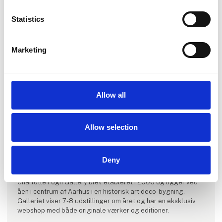
Statistics
Marketing
Allow all
Produktet er tilføjet af:
Charlotte Fogh Gallery
Charlotte Fogh Gallery præsenterer samtidskunst af både
Allow selection
upcoming og etablerede kunstnere med et bredt udvalg af
medier og udtryk, som spænder fra maleri, skulptur og
tegning til installation og digital kunst. Kunstnere har alle
Deny
opnået signifikant anerkendelse fra samlere, museer,
institutioner og internationale kunstmesser.
Charlotte Fogh Gallery blev etableret i 2006 og ligger ved
åen i centrum af Aarhus i en historisk art deco-bygning.
Galleriet viser 7-8 udstillinger om året og har en eksklusiv
webshop med både originale værker og editioner.