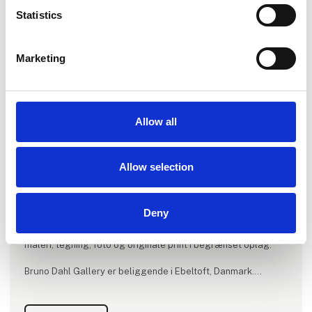
Statistics
Marketing
Produktet er tilføjet af:
Allow all
Bruno Dahl Gallery
Bruno Dahl Gallery blev etableret i 1990
og er et galleri for samtidskunst med fokus
Allow selection
på skandinavisk kunst, vi repræsenterer både
nye talenter såvel som etablerede kunstnere
Deny
Galleriet deltager hvert år i flere internationale kunstmesser,
og præsenterer en bred vifte af medier, herunder skulptur,
maleri, tegning, foto og originale print i begrænset oplag.
Bruno Dahl Gallery er beliggende i Ebeltoft, Danmark.
Medlem af sammenslutningen: Danske Gallerier