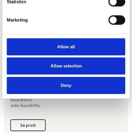
Statistics
Marketing
Produktet er tilføjet af:
Gallerie Rasmus
Allow all
Gallerie Rasmus har eksisteret siden 1990. Mere end 40
danske og udenlandske kunstnere er fast tilknyttet galleriet.
Allow selection
På Art Herning 2026 præsenterer Gallerie Rasmus værker
af:
Pierre Alechinsky
Deny
Artigasplanas
Peter Brandes
Anne Brérot
Jette Sissi Briffa
Christian Bruun
Kirsten Bøgh
Nathalie Collange
Se profil
Maise Corral