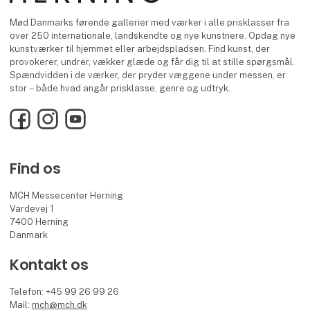
Mød Danmarks førende gallerier med værker i alle prisklasser fra
over 250 internationale, landskendte og nye kunstnere. Opdag nye
kunstværker til hjemmet eller arbejdspladsen. Find kunst, der
provokerer, undrer, vækker glæde og får dig til at stille spørgsmål.
Spændvidden i de værker, der pryder væggene under messen, er
stor – både hvad angår prisklasse, genre og udtryk.
Facebook
Instagram
YouTube
Find os
MCH Messecenter Herning
Vardevej 1
7400 Herning
Danmark
Kontakt os
Telefon: +45 99 26 99 26
Mail:
mch@mch.dk