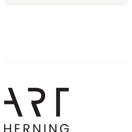
Sven Dalsgaard
Wilhelm Freddie
Gøttrup & Madsen
Malene Hammershøj
Ole Hedeager
Linda Horn
Robert Jacobsen
Ove Jensen
Øssur Mohr
Barbara Morin
Martin Nybo
Miguel Olivares
Lone Osmann
Alf Pedersen
Niels Reumert
John Rundstrøm
Pere Sala
Ann-Lisbeth Sanvi