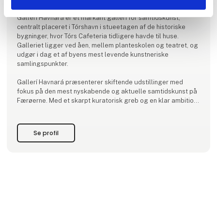
Gallerí Havnará er et markant galleri for samtidskunst,
centralt placeret i Tórshavn i stueetagen af de historiske
bygninger, hvor Tórs Cafeteria tidligere havde til huse.
Galleriet ligger ved åen, mellem planteskolen og teatret, og
udgør i dag et af byens mest levende kunstneriske
samlingspunkter.
Gallerí Havnará præsenterer skiftende udstillinger med
fokus på den mest nyskabende og aktuelle samtidskunst på
Færøerne. Med et skarpt kuratorisk greb og en klar ambition
om kvalitet fungerer galleriet som platform for både
etablerede og nye færøske kunstnere, der arbejder i
krydsfeltet mellem t
Se profil