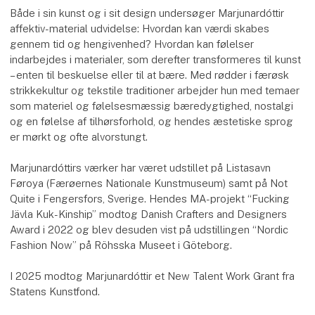
Både i sin kunst og i sit design undersøger Marjunardóttir
affektiv-material udvidelse: Hvordan kan værdi skabes
gennem tid og hengivenhed? Hvordan kan følelser
indarbejdes i materialer, som derefter transformeres til kunst
– enten til beskuelse eller til at bære. Med rødder i færøsk
strikkekultur og tekstile traditioner arbejder hun med temaer
som materiel og følelsesmæssig bæredygtighed, nostalgi
og en følelse af tilhørsforhold, og hendes æstetiske sprog
er mørkt og ofte alvorstungt.
Marjunardóttirs værker har været udstillet på Listasavn
Føroya (Færøernes Nationale Kunstmuseum) samt på Not
Quite i Fengersfors, Sverige. Hendes MA-projekt “Fucking
Jävla Kuk-Kinship” modtog Danish Crafters and Designers
Award i 2022 og blev desuden vist på udstillingen “Nordic
Fashion Now” på Röhsska Museet i Göteborg.
I 2025 modtog Marjunardóttir et New Talent Work Grant fra
Statens Kunstfond.