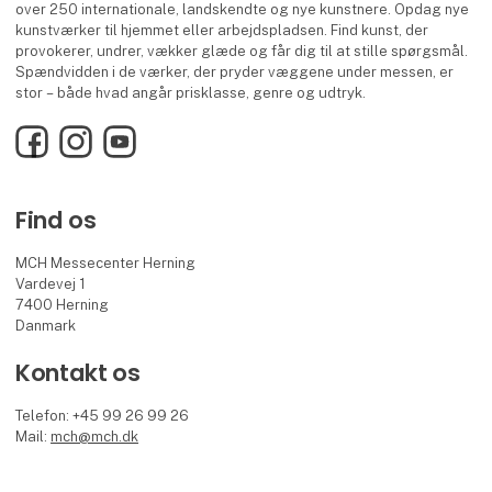
over 250 internationale, landskendte og nye kunstnere. Opdag nye
kunstværker til hjemmet eller arbejdspladsen. Find kunst, der
provokerer, undrer, vækker glæde og får dig til at stille spørgsmål.
Spændvidden i de værker, der pryder væggene under messen, er
stor – både hvad angår prisklasse, genre og udtryk.
Facebook
Instagram
YouTube
Find os
MCH Messecenter Herning
Vardevej 1
7400 Herning
Danmark
Kontakt os
Telefon: +45 99 26 99 26
Mail:
mch@mch.dk