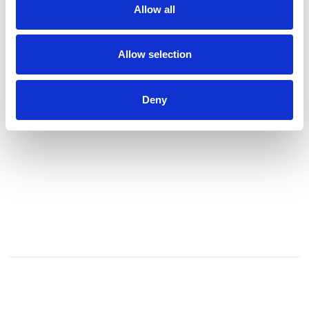
værdsætter et mangfoldigt program. De repræsenterede
Allow all
kunstnere i galleriet arbejder med flere forskellige medier,
er af forskellige nationaliteter, og er ikke bundet til én
generation. Galleriet blev grundlagt i januar 2022 af
Allow selection
gallerist Christin
Se profil
Deny