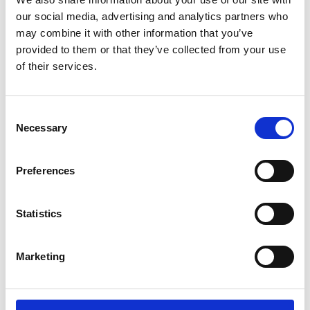
our social media, advertising and analytics partners who
may combine it with other information that you’ve
provided to them or that they’ve collected from your use
of their services.
Consent
Necessary
Selection
Preferences
Produktet er tilføjet af:
Wilson Saplana Gallery
Statistics
Det er Wilson Saplanas mission at præsentere visionære
kunstnere og producere udstillinger af høj kvalitet. Gennem
Marketing
deres arbejde med kunstnerisk udvikling har galleriet vist en
stærk evne til at spotte yngre kunstneriske talenter og støtte
deres professionelle kunstneriske karriere. Galleriet er
internationalt både i sin måde at tænke og arbejde på, og