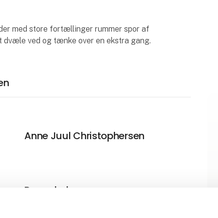
eder med store fortællinger rummer spor af
t dvæle ved og tænke over en ekstra gang.
en
Anne Juul Christophersen
Poppykalas