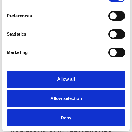
Preferences
Statistics
Marketing
Allow all
Allow selection
Produktet er tilføjet af:
Galerie Wolfsen
Deny
Galerie Wolfsen præsenterer et selektivt kurateret udvalg
af dansk og international samtidskunst – fra nye talenter til
veletablerede kunstnere og inviterede gæsteudstillere.