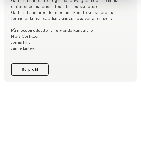
Galleriet har et stort og bredt udvalg af moderne kunst
omfattende malerier, litografier og skulpturer.
Galleriet samarbejder med anerkendte kunstnere og
formidler kunst og udsmyknings opgaver af enhver art.
På messen udstiller vi følgende kunstnere:
Niels Corfitzen
Jonas Pihl
Jamie Linley
Charles Fazzino
Cecilie Westh
Hanne Schmidt
Se profil
Cecilie Nyman
Mathilde Juel
Jens Ingvard
Nina Hansen
Pabi