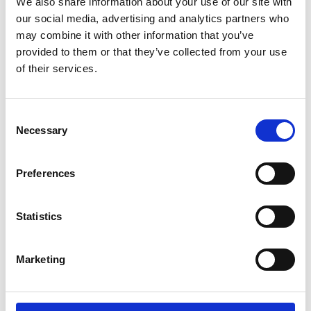
We also share information about your use of our site with
our social media, advertising and analytics partners who
may combine it with other information that you’ve
provided to them or that they’ve collected from your use
of their services.
Consent
Necessary
Selection
Preferences
Produktet er tilføjet af:
STEINPRENT - Færøernes Grafiske Værksted
Statistics
Beliggende på havnen i Torshavn huser vores værksted på
550m² fire professionelle trykkere, der faciliterer
Marketing
besøgende kunstnere. De benytter sig under opholdet af os
og værkstedet som deres atelier, og arbejder på vores
litografiske sten som det blanke lærred. Enhver proces som
udmunder sig i et litografisk tryk, radering, træ/linoleumssnit,