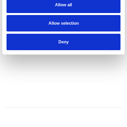
Allow all
kunstbog eller andet, har sin begyndelse og afslutning inden
for værkstedets vægge. Og det altid via kunstnerens egne
hænder. Vi prioriterer kvaliteten og arbejder professionelt
med respekt for kunstneren og værket.
Allow selection
Blandt de mange kunstnere der har bes
Se profil
Deny