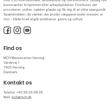
over 250 internationale, landskendte og nye kunstnere. Opdag nye
kunstværker til hjemmet eller arbejdspladsen. Find kunst, der
provokerer, undrer, vækker glæde og får dig til at stille spørgsmål.
Spændvidden i de værker, der pryder væggene under messen, er
stor – både hvad angår prisklasse, genre og udtryk.
Facebook
Instagram
YouTube
Find os
MCH Messecenter Herning
Vardevej 1
7400 Herning
Danmark
Kontakt os
Telefon: +45 99 26 99 26
Mail:
mch@mch.dk