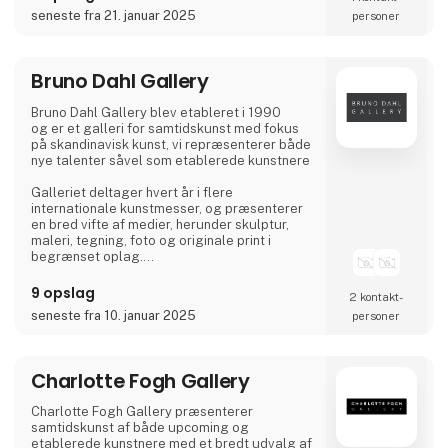
seneste fra 21. januar 2025
personer
Bruno Dahl Gallery
Bruno Dahl Gallery blev etableret i 1990
og er et galleri for samtidskunst med fokus
på skandinavisk kunst, vi repræsenterer både
nye talenter såvel som etablerede kunstnere
Galleriet deltager hvert år i flere
internationale kunstmesser, og præsenterer
en bred vifte af medier, herunder skulptur,
maleri, tegning, foto og originale print i
begrænset oplag.
Bruno Dahl Gallery er beliggende i Ebeltoft,
9 opslag
2 kontakt­
Danmark.
seneste fra 10. januar 2025
personer
Medlem af sammenslutningen: Danske
Gallerier
Charlotte Fogh Gallery
Charlotte Fogh Gallery præsenterer
samtidskunst af både upcoming og
etablerede kunstnere med et bredt udvalg af