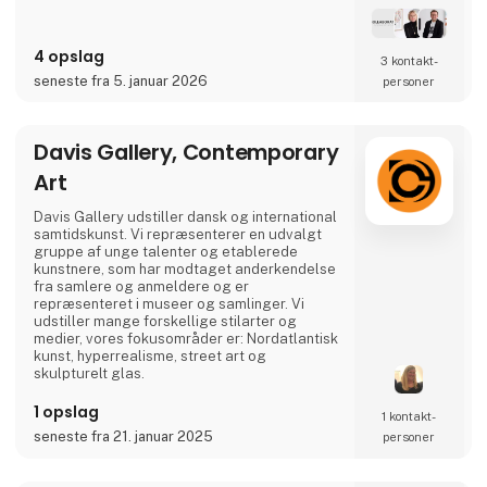
Vi er et trænet team af rådgivere, der ikke
laver andet end at sondre imellem det
geniale, det gode, det dårlige og det dybt
4 opslag
elendige. Når dette så er gjort, guider vi dig
3 kontakt­
igennem hele processen fra star
seneste fra 5. januar 2026
personer
Davis Gallery, Contemporary
Art
Davis Gallery udstiller dansk og international
samtidskunst. Vi repræsenterer en udvalgt
gruppe af unge talenter og etablerede
kunstnere, som har modtaget anderkendelse
fra samlere og anmeldere og er
repræsenteret i museer og samlinger. Vi
udstiller mange forskellige stilarter og
medier, vores fokusområder er: Nordatlantisk
kunst, hyperrealisme, street art og
skulpturelt glas.
1 opslag
1 kontakt­
seneste fra 21. januar 2025
personer