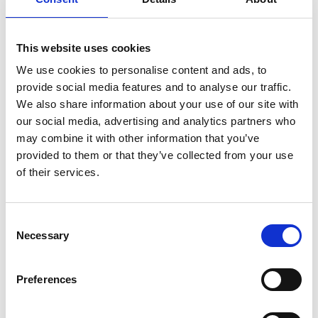
500 værker – indenfor litografi, serigrafi,
radering, træsnit, stadietryk og monotypi.
Besøg os på vores stand 6034 – hvor der
vises nyheder og andre udgivelser. Gå på
This website uses cookies
opdagelse og find dit eget favoritkunstværk
– og vi hjælper gerne med råd og vejledning -
We use cookies to personalise content and ads, to
også når det gælder indramning af dine
5 opslag
1 kontakt­
udvalgte værker.
provide social media features and to analyse our traffic.
seneste fra 25. november 2025
personer
We also share information about your use of our site with
our social media, advertising and analytics partners who
Galerie MøllerWitt
may combine it with other information that you’ve
provided to them or that they’ve collected from your use
Galerie MøllerWitt har siden sin start i 1987
været fokuseret på dansk og international
of their services.
samtidskunst. Foruden opgaver indenfor
kunstrådgivning og udsmykning viser
galleriet årligt 6-8 udstillinger i form af
solopræsentationer, eller kuraterede
Consent
gruppeudstillinger.
Necessary
Selection
Repræsenterede kunstnere: Julie Boserup,
Bodil Nielsen, Trine Boesen, Bodil Manz, AVPD,
Ferdinand Ahm Krag, Jes Fomsgaard, Ted
Preferences
Larsen, Søren Lose, Søren Martinsen, Peter
7 opslag
Martensen, Jesper Rasmussen og Troels
seneste fra 11. december 2025
Aagaard