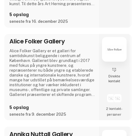
kunst. Til dette års Art Herning præsenteres
følgende kunstnere:
5 opslag
Luca Bjørnsten (DK)
seneste fra 16. december 2025
Benny Brankovic (DK)
Line Finderup (DK)
Pernille Braun (DK)
Carsten Beck (DK)
Alice Folker Gallery
Holly Halkes (EN)
Juan de la Rica (ES)
Alice Folker Gallery er et galleri for
Nacho Eterno (ES)
samtidskunst beliggende i centrum af
København. Galleriet blev grundlagt i 2017
med fokus på yngre kunstnere, og
repræsenterer nu både yngre og etablerede
danske og internationale kunstnere, hvoraf
Direkte
mange har udstillet på bemærkelsesværdige
kontakt
institutioner og har værker inkluderet i
museums-, offentlige og private samlinger.
Galleriet præsenterer et skiftende program
af udstillinger og events, der fremmer
forståelsen af ​​samtidskunst og engagerer
5 opslag
2 kontakt­
lokalsamfundet. Udover at være vært for
udstillinger i København deltager galleriet i
seneste fra 9. december 2025
personer
nationale og internationale kunstmesser og
samarbejder med kuratorer og inst
Annika Nuttall Gallery