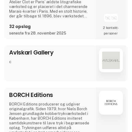
Atelier Clot er Paris’ ældste litografiske
værksted og er placeret i det charmerende
Marais-kvarter i Paris. Med en stolt historie,
der går tilbage til 1896, blev værkstedet
grundlagt af Auguste Clot, en af
hovedstadens mest talentfulde litografer på
32 opslag
2 kontakt­
det tidspunkt.
seneste fra 28. november 2025
personer
Et internationalt anerkendt værksted og
forlag, der holder fast i sin kunstneriske arv.
Gennem årtier har værkstedet været en kilde
Avlskarl Gallery
til inspiration og et sted, hvor kunstnere har
kunnet udforske
c
BORCH Editions
BORCH Editions producerer og udgiver
originalgrafik. Siden 1979, hvor Niels Borch
Jensen grundlagde kobbertrykværkstedet i
København, har BORCH Editions inviteret
samtidskunstnere til lave tryk i begrænsede
oplag. Trykningen udføres altid på