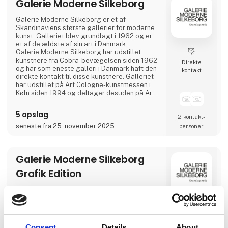
Galerie Moderne Silkeborg
Galerie Moderne Silkeborg er et af
Skandinaviens største gallerier for moderne
kunst. Galleriet blev grundlagt i 1962 og er
et af de ældste af sin art i Danmark.
Galerie Moderne Silkeborg har udstillet
kunstnere fra Cobra-bevægelsen siden 1962
Direkte
og har som eneste galleri i Danmark haft den
kontakt
direkte kontakt til disse kunstnere. Galleriet
har udstillet på Art Cologne-kunstmessen i
Køln siden 1994 og deltager desuden på Art
Herning, samt diverse danske kunstmesser.
I selve galleriet arrangeres 6-8 udstillinger
5 opslag
2 kontakt­
om året og det samme antal i andre gallerier
og museer, nationalt og internationalt.
seneste fra 25. november 2025
personer
Galerie Moderne Silkeborg har et
udstillingsareal p
Galerie Moderne Silkeborg
Grafik Edition
Formidling af grafiske værker har altid været
en vigtig del af galleriets DNA.
Som et spændende supplement til vores
årlige skiftende udstillinger finder man en
Direkte
permanent grafisk udstilling med mere end
kontakt
Consent
Details
About