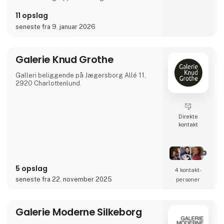
Galleriet er søskendegalleri til Format
11 opslag
Artspace (est. 2013). Begge gallerier ejes og
seneste fra 9. januar 2026
ledes af Anne Riber, der er cand.mag i
moderne kultur og har arbejdet i danske og
internationale kunstinstitutioner, festivaler og
gallerier de sidste 15 år.
Galerie Knud Grothe
Galleri beliggende på Jægersborg Allé 11,
2920 Charlottenlund.
Direkte
kontakt
5 opslag
4 kontakt­
seneste fra 22. november 2025
personer
Galerie Moderne Silkeborg