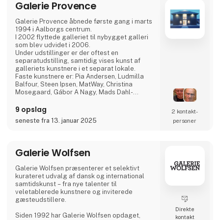
Galerie Provence
Galerie Provence åbnede første gang i marts
1994 i Aalborgs centrum.
I 2002 flyttede galleriet til nybygget galleri
som blev udvidet i 2006.
Under udstillinger er der oftest en
separatudstilling, samtidig vises kunst af
galleriets kunstnere i et separat lokale.
Faste kunstnere er: Pia Andersen, Ludmilla
Balfour, Steen Ipsen, MatWay, Christina
Mosegaard, Gábor A Nagy, Mads Dahl-
Pedersen, Bengt Sivesind.
Der vises altid værker af afdøde Kurt
9 opslag
2 kontakt­
Trampedach.
seneste fra 13. januar 2025
personer
Galerie Wolfsen
Galerie Wolfsen præsenterer et selektivt
kurateret udvalg af dansk og international
samtidskunst – fra nye talenter til
veletablerede kunstnere og inviterede
gæsteudstillere.
Direkte
Siden 1992 har Galerie Wolfsen opdaget,
kontakt