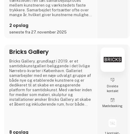
værkstedet i en tæt samarbejdsproces
mellem kunstneren og værkstedets faste
trykkere. Samarbejdet fortsætter ofte over
mange år, hvilket giver kunstnerne mulighed
for at udforske de grafiske teknikkers
forskellige egenskaber. På værkstedet
2 opslag
anvendes dybtryksteknikker på kobberplader
seneste fra 27. november 2025
samt fotogravure, træsnit, offsetlitografi og
monotypi.
BORCH Editions deltager regelmæssigt i
Bricks Gallery
kunstmesser, heriblandt Ar
Bricks Gallery, grundlagt i 2019, er et
samtidskunstgalleri beliggende i det livlige
Nørrebro-kvarter i København. Galleriet
samarbejder med en nøje udvalgt gruppe af
både nye og etablerede kunstnere og er
dedikeret til at skabe en engagerende
Direkte
platform for samtidskunst. Med værker inden
kontakt
for medier som maleri, skulptur og
installationer ønsker Bricks Gallery at skabe
et åbent og inkluderende rum, hvor både
Møde­booking
intime og kollektive kunstoplevelser kan
udfolde sig.
8 opslag
1 kontakt­