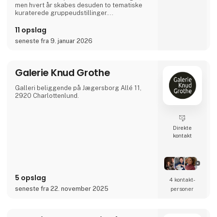
men hvert år skabes desuden to tematiske
kuraterede gruppeudstillinger.
Galleriet er søskendegalleri til Format
11 opslag
Artspace (est. 2013). Begge gallerier ejes og
seneste fra 9. januar 2026
ledes af Anne Riber, der er cand.mag i
moderne kultur og har arbejdet i danske og
internationale kunstinstitutioner, festivaler og
gallerier de sidste 15 år.
Galerie Knud Grothe
Galleri beliggende på Jægersborg Allé 11,
2920 Charlottenlund.
Direkte
kontakt
5 opslag
4 kontakt­
seneste fra 22. november 2025
personer