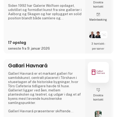
Direkte
Siden 1992 har Galerie Wolfsen opdaget,
kontakt
udstillet og formidlet kunst fra sine gallerier i
Aalborg og Skagen og har opbygget en solid
position blandt både samlere og
Møde­booking
kunstinteresserede. Galleriet arbejder bredt
med medier som maleri, fotografi, keramik og
skulptur og afholder årligt omkring 10
udstillinger i Aalborg.
17 opslag
3 kontakt­
seneste fra 9. januar 2026
personer
Gallari Havnará
Gallerí Havnará er et markant galleri for
samtidskunst, centralt placeret i Tórshavn i
stueetagen af de historiske bygninger, hvor
Tórs Cafeteria tidligere havde til huse.
Galleriet ligger ved åen, mellem
planteskolen og teatret, og udgør i dag et af
Direkte
byens mest levende kunstneriske
kontakt
samlingspunkter.
Gallerí Havnará præsenterer skiftende
udstillinger med fokus på den mest