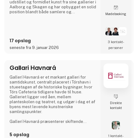
udstillet og formidlet kunst fra sine gallerier i
Aalborg og Skagen og har opbygget en solid
position blandt både samlere og
Møde­booking
kunstinteresserede. Galleriet arbejder bredt
med medier som maleri, fotografi, keramik og
skulptur og afholder årligt omkring 10
udstillinger i Aalborg.
17 opslag
3 kontakt­
seneste fra 9. januar 2026
personer
Gallari Havnará
Gallerí Havnará er et markant galleri for
samtidskunst, centralt placeret i Tórshavn i
stueetagen af de historiske bygninger, hvor
Tórs Cafeteria tidligere havde til huse.
Galleriet ligger ved åen, mellem
planteskolen og teatret, og udgør i dag et af
Direkte
byens mest levende kunstneriske
kontakt
samlingspunkter.
Gallerí Havnará præsenterer skiftende
udstillinger med fokus på den mest
nyskabende og aktuelle samtidskunst på
5 opslag
1 kontakt­
Færøerne. Med et skarpt kuratorisk greb og