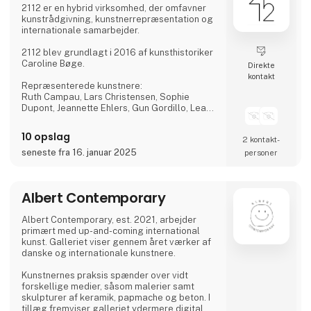
2112 er en hybrid virksomhed, der omfavner
kunstrådgivning, kunstnerrepræsentation og
internationale samarbejder.
2112 blev grundlagt i 2016 af kunsthistoriker
Caroline Bøge.
Direkte
kontakt
Repræsenterede kunstnere:
Ruth Campau, Lars Christensen, Sophie
Dupont, Jeannette Ehlers, Gun Gordillo, Lea
Guldditte Hestelund, Malene Landgreen,
Kirstine Roepstorff, Dan Stockholm og Carla
10 opslag
2 kontakt­
Zaccagnini.
seneste fra 16. januar 2025
personer
Albert Contemporary
Albert Contemporary, est. 2021, arbejder
primært med up-and-coming international
kunst. Galleriet viser gennem året værker af
danske og internationale kunstnere.
Kunstnernes praksis spænder over vidt
forskellige medier, såsom malerier samt
skulpturer af keramik, papmache og beton. I
tillæg fremviser galleriet ydermere digital