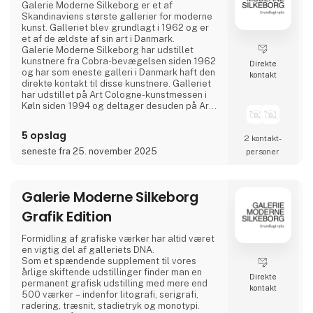
Galerie Moderne Silkeborg er et af
Skandinaviens største gallerier for moderne
kunst. Galleriet blev grundlagt i 1962 og er
et af de ældste af sin art i Danmark.
Galerie Moderne Silkeborg har udstillet
kunstnere fra Cobra-bevægelsen siden 1962
Direkte
og har som eneste galleri i Danmark haft den
kontakt
direkte kontakt til disse kunstnere. Galleriet
har udstillet på Art Cologne-kunstmessen i
Køln siden 1994 og deltager desuden på Art
Herning, samt diverse danske kunstmesser.
I selve galleriet arrangeres 6-8 udstillinger
5 opslag
2 kontakt­
om året og det samme antal i andre gallerier
og museer, nationalt og internationalt.
seneste fra 25. november 2025
personer
Galerie Moderne Silkeborg har et
udstillingsareal p
Galerie Moderne Silkeborg
Grafik Edition
Formidling af grafiske værker har altid været
en vigtig del af galleriets DNA.
Som et spændende supplement til vores
årlige skiftende udstillinger finder man en
Direkte
permanent grafisk udstilling med mere end
kontakt
500 værker – indenfor litografi, serigrafi,
radering, træsnit, stadietryk og monotypi.