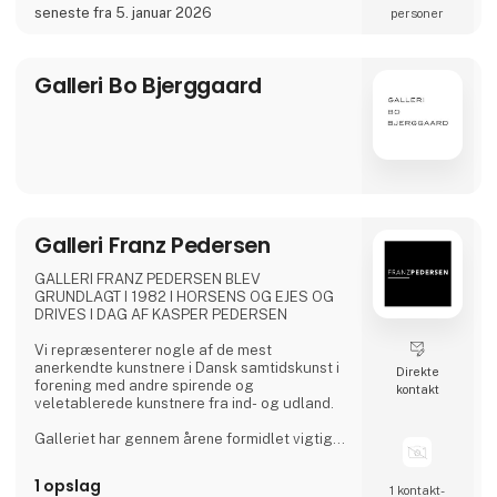
en klar ambition om kvalitet fungerer
seneste fra 5. januar 2026
personer
galleriet som platform for både etablerede
og nye færøske kunstnere, der arbejder i
krydsfeltet mellem tradition og samtid.
Galleri Bo Bjerggaard
Galleriet drives af ægtepar
Galleri Franz Pedersen
GALLERI FRANZ PEDERSEN BLEV
GRUNDLAGT I 1982 I HORSENS OG EJES OG
DRIVES I DAG AF KASPER PEDERSEN
Vi repræsenterer nogle af de mest
anerkendte kunstnere i Dansk samtidskunst i
Direkte
forening med andre spirende og
kontakt
veletablerede kunstnere fra ind- og udland.
Galleriet har gennem årene formidlet vigtige
salg af kunstværker til toneangivende
museer og kunstsamlere, og er også
1 opslag
1 kontakt­
formidler af større og markante