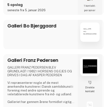
nyskabende og aktuelle samtidskunst på
5 opslag
1 kontakt­
Færøerne. Med et skarpt kuratorisk greb og
en klar ambition om kvalitet fungerer
seneste fra 5. januar 2026
personer
galleriet som platform for både etablerede
og nye færøske kunstnere, der arbejder i
krydsfeltet mellem tradition og samtid.
Galleri Bo Bjerggaard
Galleriet drives af ægtepar
Galleri Franz Pedersen
GALLERI FRANZ PEDERSEN BLEV
GRUNDLAGT I 1982 I HORSENS OG EJES OG
DRIVES I DAG AF KASPER PEDERSEN
Vi repræsenterer nogle af de mest
anerkendte kunstnere i Dansk samtidskunst i
Direkte
forening med andre spirende og
kontakt
veletablerede kunstnere fra ind- og udland.
Galleriet har gennem årene formidlet vigtige
salg af kunstværker til toneangivende