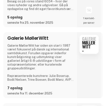
Besøg os på vores stand 6034 – hvor der
vises nyheder og andre udgivelser. Gå på
opdagelse og find dit eget favoritkunstværk
– og vi hjælper gerne med råd og vejledning -
også når det gælder indramning af dine
5 opslag
1 kontakt­
udvalgte værker.
seneste fra 25. november 2025
personer
Galerie MøllerWitt
Galerie MøllerWitt har siden sin start i 1987
været fokuseret på dansk og international
samtidskunst. Foruden opgaver indenfor
kunstrådgivning og udsmykning viser
galleriet årligt 6-8 udstillinger i form af
solopræsentationer, eller kuraterede
gruppeudstillinger.
Repræsenterede kunstnere: Julie Boserup,
Bodil Nielsen, Trine Boesen, Bodil Manz, AVPD,
Ferdinand Ahm Krag, Jes Fomsgaard, Ted
Larsen, Søren Lose, Søren Martinsen, Peter
7 opslag
Martensen, Jesper Rasmussen og Troels
seneste fra 11. december 2025
Aagaard