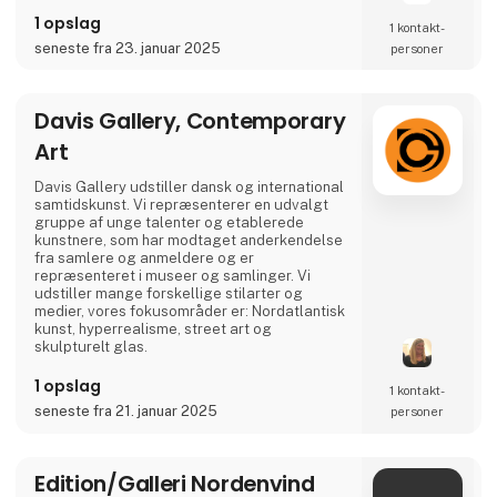
museer og kunstsamlere, og er også
1 opslag
1 kontakt­
formidler af større og markante
udsmykningsopgaver.
seneste fra 23. januar 2025
personer
Gennem deltagelse på kunstmesser,
auktioner og jævnlige besøg på gallerier og
Davis Gallery, Contemporary
museer herhjemme og i udlandet, søger
galleriet hele tiden at udvide sit kendskab til
Art
bevægelserne i samtidskunsten for at kunne
præsentere et
Davis Gallery udstiller dansk og international
samtidskunst. Vi repræsenterer en udvalgt
gruppe af unge talenter og etablerede
kunstnere, som har modtaget anderkendelse
fra samlere og anmeldere og er
repræsenteret i museer og samlinger. Vi
udstiller mange forskellige stilarter og
medier, vores fokusområder er: Nordatlantisk
kunst, hyperrealisme, street art og
skulpturelt glas.
1 opslag
1 kontakt­
seneste fra 21. januar 2025
personer
Edition/Galleri Nordenvind