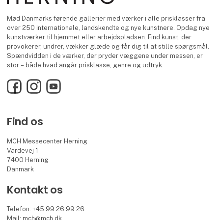
Mød Danmarks førende gallerier med værker i alle prisklasser fra
over 250 internationale, landskendte og nye kunstnere. Opdag nye
kunstværker til hjemmet eller arbejdspladsen. Find kunst, der
provokerer, undrer, vækker glæde og får dig til at stille spørgsmål.
Spændvidden i de værker, der pryder væggene under messen, er
stor – både hvad angår prisklasse, genre og udtryk.
Facebook
Instagram
YouTube
Find os
MCH Messecenter Herning
Vardevej 1
7400 Herning
Danmark
Kontakt os
Telefon: +45 99 26 99 26
Mail:
mch@mch.dk