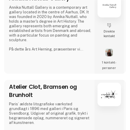
Annika Nuttall Gallery is a contemporary art
gallery located in the centre of Aarhus, DK. It
was founded in 2020 by Annika Nuttall, who
holds a master's degree in Art History. The
gallery represents both emerging and
established artists from Denmark and abroad,
Direkte
with a particular focus on painting and
kontakt
sculpture.
På dette års Art Herning, præsenterer vi
samtidskunst af vores mid-karriere
kunstnere. Vi glæder os til at vise jer et
1 kontakt­
kurateret udvalg af værker.
personer
Atelier Clot, Bramsen og
Brunholt
Paris’ ældste litografiske værksted
grundlagt i 1896 med galleri i Paris og
Svendborg. Udgiver af original grafik, trykt i
begrænsede oplag, nummereret og signeret
af kunstneren.