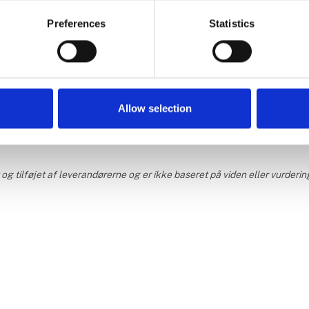
Preferences
Statistics
 kunstsamling -
Start din kunstsamlin
& Vesterager
KristianP
Allow selection
g tilføjet af leverandørerne og er ikke baseret på viden eller vurderin