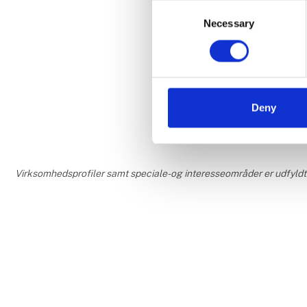
Consent
Necessary
Selection
Start din
Surland 
Deny
Virksomhedsprofiler samt speciale- og interesseområder er udfyldt o