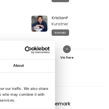
KristianP
Kunstner
Kontakt
keyboard_arrow_down
Gitte Degnemark
Kunstner
About
Kontakt
Knud Grothe
se our traffic. We also share
Ejer og gallerist
ers who may combine it with
 services.
Kontakt
Gitte Degnemark