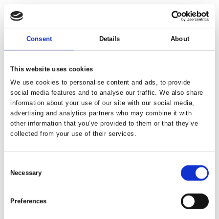
KristianP
Consent
Details
About
This website uses cookies
Gitte Degnemark
We use cookies to personalise content and ads, to provide
social media features and to analyse our traffic. We also share
information about your use of our site with our social media,
advertising and analytics partners who may combine it with
other information that you’ve provided to them or that they’ve
Start din kunstsamling - Surland &
collected from your use of their services.
Vesterager
Consent
Necessary
Selection
Start din kunstsamling - KristianP
Preferences