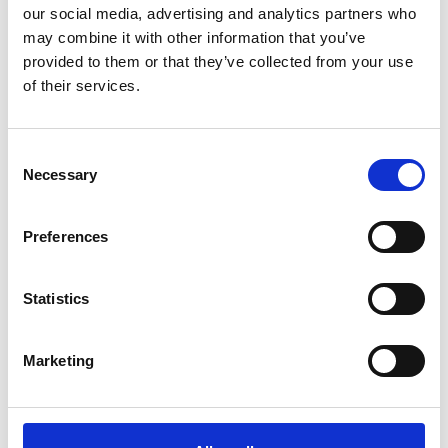
Start din kunstsamling - KristianP
our social media, advertising and analytics partners who
may combine it with other information that you’ve
provided to them or that they’ve collected from your use
of their services.
Consent
Necessary
Selection
Preferences
Statistics
Marketing
Produktet er tilføjet af:
Galerie Knud Grothe