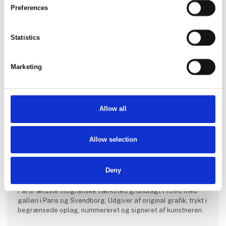
Preferences
Statistics
Marketing
Allow all
Allow selection
Produktet er tilføjet af:
Atelier Clot, Bramsen og Brunholt
Deny
Paris’ ældste litografiske værksted grundlagt i 1896 med
galleri i Paris og Svendborg. Udgiver af original grafik, trykt i
begrænsede oplag, nummereret og signeret af kunstneren.