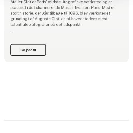
Atelier Clot er Paris’ ældste litografiske værksted og er
placeret i det charmerende Marais-kvarter i Paris. Med en
stolt historie, der går tilbage til 1896, blev værkstedet
grundlagt af Auguste Clot, en af hovedstadens mest
talentfulde litografer på det tidspunkt.
Et internationalt anerkendt værksted og forlag, der holder
fast i sin kunstneriske arv. Gennem årtier har værkstedet
været en kilde til inspirati
Se profil