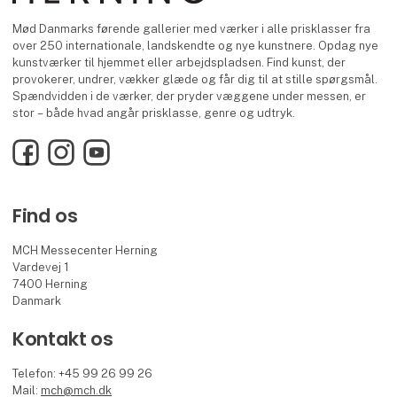
Mød Danmarks førende gallerier med værker i alle prisklasser fra
over 250 internationale, landskendte og nye kunstnere. Opdag nye
kunstværker til hjemmet eller arbejdspladsen. Find kunst, der
provokerer, undrer, vækker glæde og får dig til at stille spørgsmål.
Spændvidden i de værker, der pryder væggene under messen, er
stor – både hvad angår prisklasse, genre og udtryk.
Facebook
Instagram
YouTube
Find os
MCH Messecenter Herning
Vardevej 1
7400 Herning
Danmark
Kontakt os
Telefon: +45 99 26 99 26
Mail:
mch@mch.dk