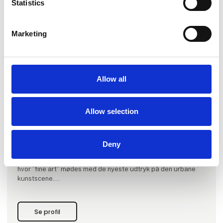
Statistics
Marketing
Produktet er tilføjet af:
Kirk Gallery
Allow all
KIRK Gallery promoverer nye strømninger fra den
internationale scene for ung visionær samtidskunst.
Allow selection
Galleriets kunstnere er dermed udvalgt indenfor denne
målsætning, baseret på deres særegne konceptuelle og
visuelle linje.
Deny
Galleriet tilstræber hermed at udstille kraftfuld kunst i
krydsfeltet mellem ”fine art" og "urban contemporary”, d.v.s.
hvor ”fine art” mødes med de nyeste udtryk på den urbane
kunstscene.
Dette kommer blandt andet til udtryk med gavlmaleriprojekt
”Out in the Open”, hvor den internatonale elite indenfor
"urban art" hentes til Aalborg for at lave store gavlmalerier.
Se profil
Proj