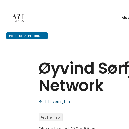
Mes
Forside
Produkter
Øyvind Sør
Network
Til oversigten
Art Herning
Olie på lærred - 170 x 85 cm