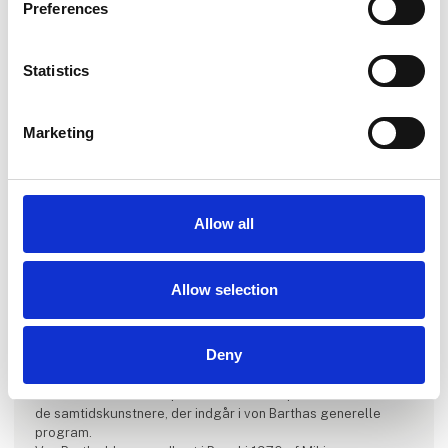
Preferences
Statistics
Marketing
Allow all
Produktet er tilføjet af:
Allow selection
Galleri von Bartha
I december 2021 åbnede det scwheiziske galleri von Bartha
Deny
sin filial i Carlsberg Byen i København.
Galleriet har til huse i den ikoniske bygning, Kridttårnet,
hvorfra det fokuserer på at videreføre repræsentationen af
de samtidskunstnere, der indgår i von Barthas generelle
program.