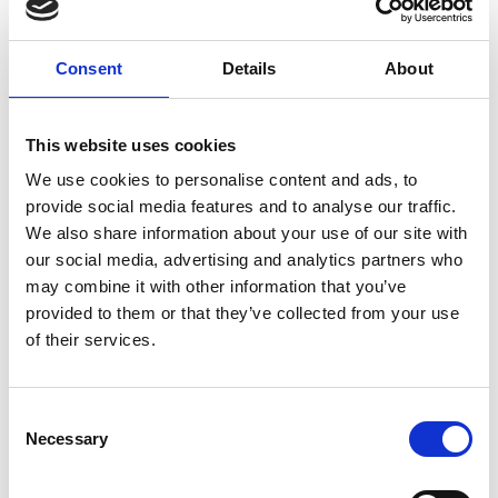
Heksesabbath III
Consent
Details
About
Imi Knoebel Etcetera XVII, 2023
This website uses cookies
We use cookies to personalise content and ads, to
provide social media features and to analyse our traffic.
Landon Metz, MMXXII LXIV
We also share information about your use of our site with
our social media, advertising and analytics partners who
may combine it with other information that you’ve
provided to them or that they’ve collected from your use
of their services.
Andrew Bick, GW Drawing
Consent
Necessary
Selection