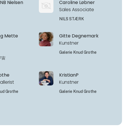
 NB Nielsen
Caroline Løbner
Sales Associate
NILS STÆRK
og Mette
Gitte Degnemark
Kunstner
Galerie Knud Grothe
 宇宙
othe
KristianP
allerist
Kunstner
nud Grothe
Galerie Knud Grothe