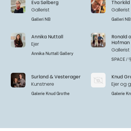
Eva Sølberg
Thorkild
Gallerist
Gallerist
Galleri NB
Galleri NB
Annika Nuttall
Ronald 
Hofman
Ejer
Gallerist
Annika Nuttall Gallery
SPACE /
Surland & Vesterager
Knud Gr
Kunstnere
Ejer og g
Galerie Knud Grothe
Galerie K