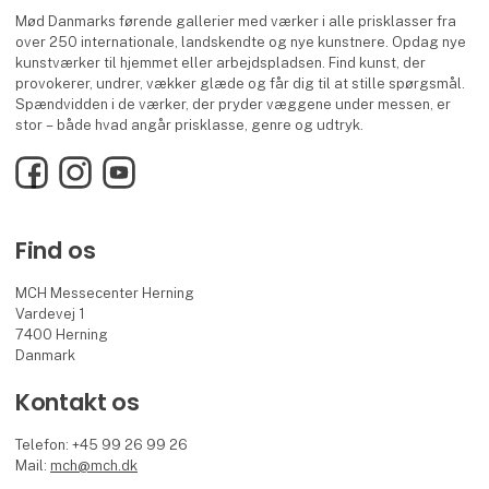
Mød Danmarks førende gallerier med værker i alle prisklasser fra
over 250 internationale, landskendte og nye kunstnere. Opdag nye
kunstværker til hjemmet eller arbejdspladsen. Find kunst, der
provokerer, undrer, vækker glæde og får dig til at stille spørgsmål.
Spændvidden i de værker, der pryder væggene under messen, er
stor – både hvad angår prisklasse, genre og udtryk.
Facebook
Instagram
YouTube
Find os
MCH Messecenter Herning
Vardevej 1
7400 Herning
Danmark
Kontakt os
Telefon: +45 99 26 99 26
Mail:
mch@mch.dk